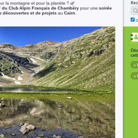
our la montagne et pour la planète ? 🌿
Rec
du Club Alpin Français de Chambéry
pour une
soirée
 découvertes et de projets
au
Cairn
.
Déso
cet
>
>