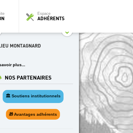
ite
Espace
ON
ADHÉRENTS
LIEU MONTAGNARD
savoir plus...
NOS PARTENAIRES
🏛️ Soutiens institutionnels
🎁 Avantages adhérents