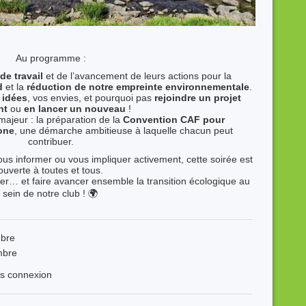
Au programme :
de travail
et de l’avancement de leurs actions pour la
d
et la
réduction de notre empreinte environnementale
.
 idées
, vos envies, et pourquoi pas
rejoindre un projet
nt
ou
en lancer un nouveau
!
majeur : la préparation de la
Convention CAF pour
one
, une démarche ambitieuse à laquelle chacun peut
contribuer.
s informer ou vous impliquer activement, cette soirée est
ouverte à toutes et tous.
rer… et faire avancer ensemble la transition écologique au
sein de notre club ! 🌍
mbre
mbre
ès connexion