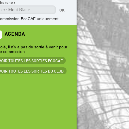
herche :
commission
EcoCAF
uniquement
AGENDA
lé, il n'y a pas de sortie à venir pour
te commission...
 VOIR TOUTES LES SORTIES ECOCAF
 VOIR TOUTES LES SORTIES DU CLUB