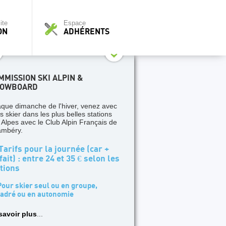
ite
Espace
ON
ADHÉRENTS
MMISSION SKI ALPIN &
OWBOARD
que dimanche de l'hiver, venez avec
s skier dans les plus belles stations
 Alpes avec le Club Alpin Français de
mbéry.
arifs pour la journée (car +
fait) : entre 24 et 35 € selon les
tions
our skier seul ou en groupe,
adré ou en autonomie
savoir plus
...