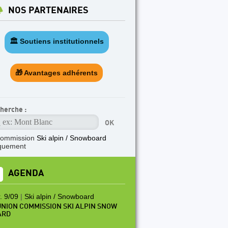
NOS PARTENAIRES
🏛️ Soutiens institutionnels
🎁 Avantages adhérents
herche :
commission
Ski alpin / Snowboard
quement
AGENDA
. 9/09
|
Ski alpin / Snowboard
NION COMMISSION SKI ALPIN SNOW
ARD