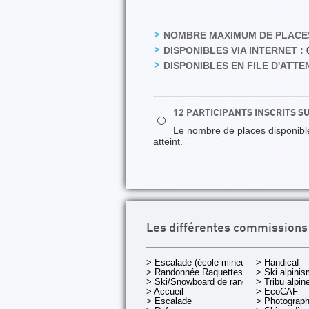
NOMBRE MAXIMUM DE PLACES
DISPONIBLES VIA INTERNET :
DISPONIBLES EN FILE D'ATTEN
12 PARTICIPANTS INSCRITS S
⚪
Le nombre de places disponibles
atteint.
Les différentes commissions
> Escalade (école mineurs)
> Handicaf
> Randonnée Raquettes
> Ski alpini
> Ski/Snowboard de rando.
> Tribu alpin
> Accueil
> EcoCAF
> Escalade
> Photograph