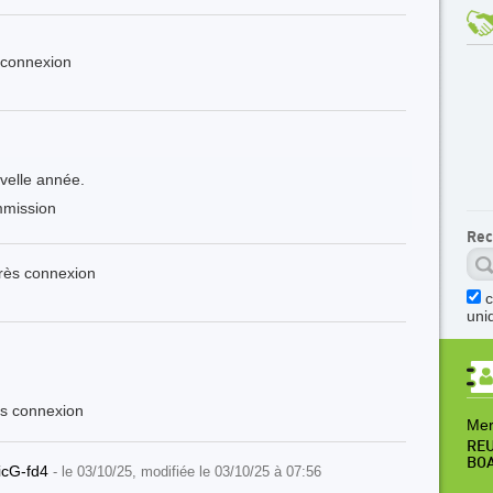
s connexion
uvelle année.
mmission
Rec
près connexion
uni
ès connexion
Mer
REU
BO
icG-fd4
- le 03/10/25, modifiée le 03/10/25 à 07:56