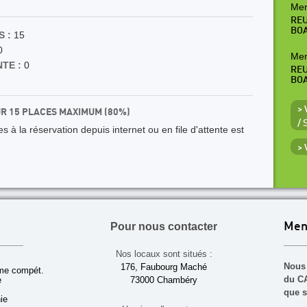
Mer
REU
BO
 :
15
0
Mer
TE :
0
REU
BO
> 
UR 15 PLACES MAXIMUM (80%)
/
 à la réservation depuis internet ou en file d'attente est
>
Pour nous contacter
Men
Nos locaux sont situés :
Nous 
176, Faubourg Maché
sme compét.
du CA
e
73000 Chambéry
que s
ie