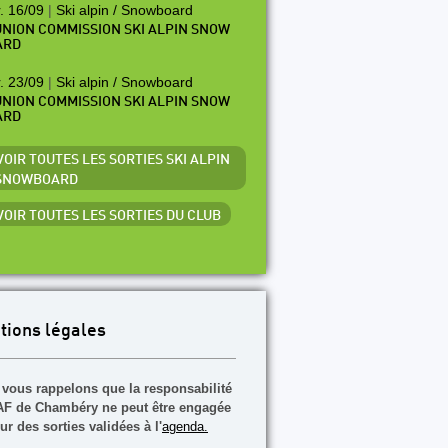
. 16/09
|
Ski alpin / Snowboard
NION COMMISSION SKI ALPIN SNOW
ARD
. 23/09
|
Ski alpin / Snowboard
NION COMMISSION SKI ALPIN SNOW
ARD
VOIR TOUTES LES SORTIES SKI ALPIN
 SNOWBOARD
 VOIR TOUTES LES SORTIES DU CLUB
tions légales
vous rappelons que la responsabilité
F de Chambéry ne peut être engagée
ur des sorties validées à l'
agenda.