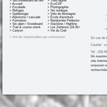
> Ski/Snowboard de rando.
> Tribu alpine
> Accueil
> EcoCAF
> Escalade
> Photographie
> Refuges
> Ski nordique
> Spéléologie
> Vélo de Montagne
-
> Alpinisme / cascade
> École d'aventure
-
> Formation
> Randonnée Pédestre
> Ski alpin / Snowboard
> Slackline / Highline
> Trail & course orient.
> Les Zwhenos (18-35+ ans)
- 
> Canyon
> Vie du Club
> Voir les responsables par commission
En cas de 
Courriel : v
Tel : (33) 0
Un maximum
site inter
vraiment vo
recherchée