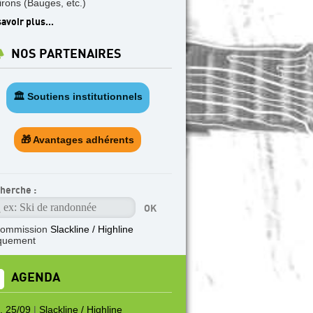
irons (Bauges, etc.)
avoir plus...
NOS PARTENAIRES
🏛️ Soutiens institutionnels
🎁 Avantages adhérents
herche :
commission
Slackline / Highline
quement
AGENDA
. 25/09
|
Slackline / Highline