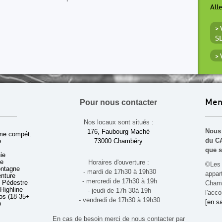
All
>
S
>
Pour nous contacter
Men
Nos locaux sont situés :
Nous 
176, Faubourg Maché
sme compét.
du CA
e
73000 Chambéry
que s
ie
ue
Horaires d'ouverture :
©Les 
ontagne
- mardi de 17h30 à 19h30
appa
enture
- mercredi de 17h30 à 19h
 Pédestre
Chamb
 Highline
- jeudi de 17h 30à 19h
l'acco
s (18-35+ ans)
- vendredi de 17h30 à 19h30
[en sa
b
En cas de besoin merci de nous contacter par