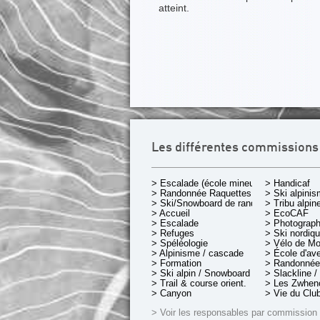
atteint.
Les différentes commissions
> Escalade (école mineurs)
> Handicaf
> Randonnée Raquettes
> Ski alpini
> Ski/Snowboard de rando.
> Tribu alpin
> Accueil
> EcoCAF
> Escalade
> Photograph
> Refuges
> Ski nordiq
> Spéléologie
> Vélo de M
> Alpinisme / cascade
> École d'av
> Formation
> Randonnée
> Ski alpin / Snowboard
> Slackline /
> Trail & course orient.
> Les Zwheno
> Canyon
> Vie du Clu
> Voir les responsables par commission