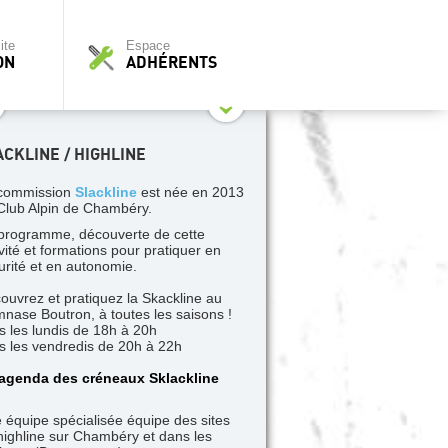
ite
Espace
ON
ADHÉRENTS
ACKLINE / HIGHLINE
commission
Slackline
est née en 2013
Club Alpin de Chambéry.
programme, découverte de cette
ivité et formations pour pratiquer en
urité et en autonomie.
ouvrez et pratiquez la Skackline au
nase Boutron, à toutes les saisons !
s les lundis de 18h à 20h
s les vendredis de 20h à 22h
 agenda des créneaux Sklackline
 équipe spécialisée équipe des sites
highline sur Chambéry et dans les