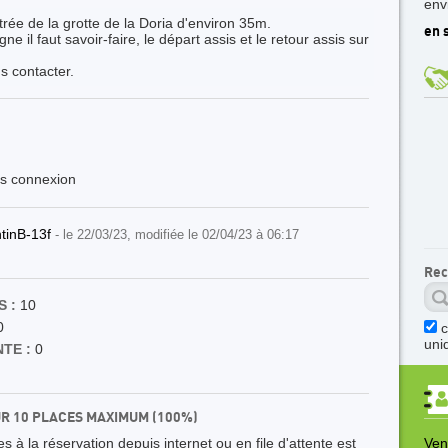
env
ntrée de la grotte de la Doria d'environ 35m.
en s
gne il faut savoir-faire, le départ assis et le retour assis sur
s contacter.
ès connexion
ntinB-13f
- le 22/03/23, modifiée le 02/04/23 à 06:17
Rec
 :
10
0
uni
TE :
0
UR 10 PLACES MAXIMUM (100%)
 à la réservation depuis internet ou en file d'attente est
Ven