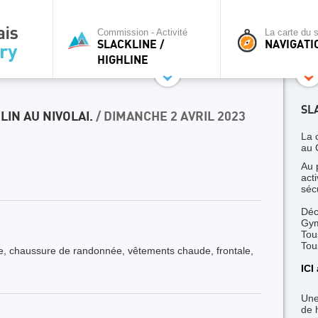
Commission - Activité
La carte du s
SLACKLINE /
NAVIGATI
HIGHLINE
SL
LIN AU NIVOLAI.
/ DIMANCHE 2 AVRIL 2023
La 
au 
Au 
act
séc
Déc
Gym
Tou
Tou
de, chaussure de randonnée, vêtements chaude, frontale,
ICI
Une
de 