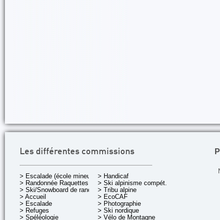
P
Les différentes commissions
> Escalade (école mineurs)
> Handicaf
> Randonnée Raquettes
> Ski alpinisme compét.
> Ski/Snowboard de rando.
> Tribu alpine
> Accueil
> EcoCAF
> Escalade
> Photographie
> Refuges
> Ski nordique
> Spéléologie
> Vélo de Montagne