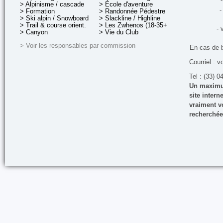
-
> Alpinisme / cascade
> École d'aventure
-
> Formation
> Randonnée Pédestre
> Ski alpin / Snowboard
> Slackline / Highline
> Trail & course orient.
> Les Zwhenos (18-35+ ans)
- 
> Canyon
> Vie du Club
> Voir les responsables par commission
En cas de 
Courriel : v
Tel : (33) 0
Un maximum
site inter
vraiment vo
recherchée