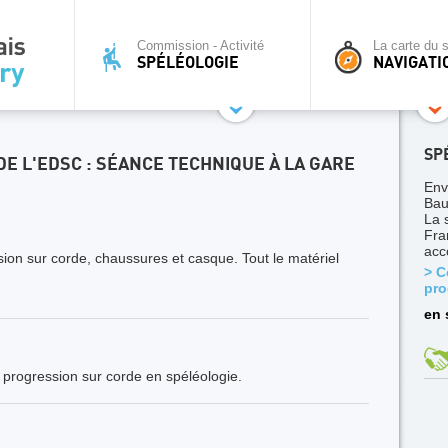
Commission - Activité
La carte du s
SPÉLÉOLOGIE
NAVIGATI
SP
 DE L'EDSC : SÉANCE TECHNIQUE À LA GARE
Env
Bau
La 
Fra
acc
ion sur corde, chaussures et casque. Tout le matériel
> C
pro
en 
 progression sur corde en spéléologie.