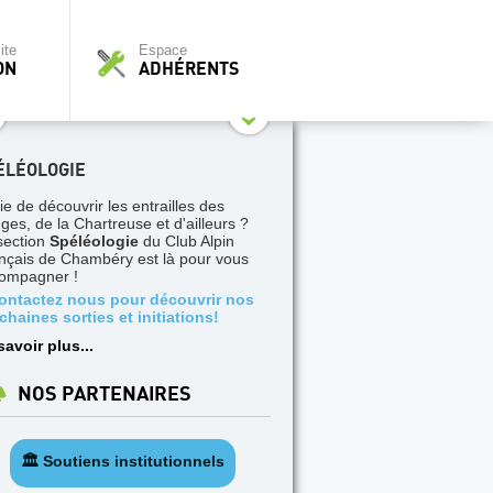
ite
Espace
ON
ADHÉRENTS
ÉLÉOLOGIE
ie de découvrir les entrailles des
ges, de la Chartreuse et d'ailleurs ?
section
Spéléologie
du Club Alpin
nçais de Chambéry est là pour vous
ompagner !
ontactez nous pour découvrir nos
chaines sorties et initiations!
savoir plus...
NOS PARTENAIRES
🏛️ Soutiens institutionnels