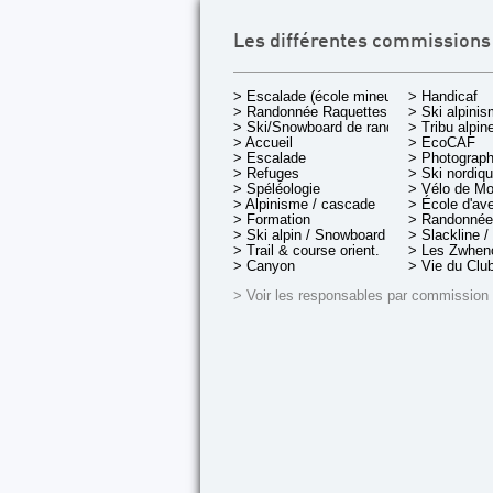
Les différentes commissions
> Escalade (école mineurs)
> Handicaf
> Randonnée Raquettes
> Ski alpini
> Ski/Snowboard de rando.
> Tribu alpin
> Accueil
> EcoCAF
> Escalade
> Photograph
> Refuges
> Ski nordiq
> Spéléologie
> Vélo de M
> Alpinisme / cascade
> École d'av
> Formation
> Randonnée
> Ski alpin / Snowboard
> Slackline /
> Trail & course orient.
> Les Zwheno
> Canyon
> Vie du Clu
> Voir les responsables par commission