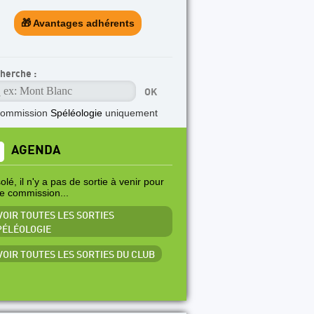
🎁 Avantages adhérents
herche :
commission
Spéléologie
uniquement
AGENDA
lé, il n'y a pas de sortie à venir pour
te commission...
 VOIR TOUTES LES SORTIES
PÉLÉOLOGIE
 VOIR TOUTES LES SORTIES DU CLUB