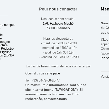
Pour nous contacter
Men
Nos locaux sont situés :
Nous 
176, Faubourg Maché
sme compét.
du CA
e
73000 Chambéry
que s
ie
ue
Horaires d'ouverture :
©Les 
ontagne
- mardi de 17h30 à 19h30
appa
enture
- mercredi de 17h30 à 19h
 Pédestre
Chamb
 Highline
- jeudi de 17h 30à 19h
l'acco
s (18-35+ ans)
- vendredi de 17h30 à 19h30
[en sa
b
En cas de besoin merci de nous contacter par
Courriel : voir
cette page
Versi
Tel : (33) 04-79-68-20-77
Un maximum d'informations sont sur ce
site internet (menu "NAVIGATION"). Si
vraiment vous ne trouviez pas l'info
recherchée, contactez-nous !