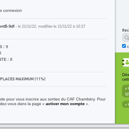
ès connexion
entB-9df
- le 21/11/22, modifiée le 21/11/22 à 10:27
Rec
 :
9
8
TE :
8
Déso
9 PLACES MAXIMUM (11%)
cet
>
S
site pour vous inscrire aux sorties du CAF Chambéry. Pour
ndez-vous dans la page «
activer mon compte
».
>