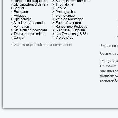
> Randonnée Raquettes
> Ski alpinisme compét.
> Ski/Snowboard de rando.
> Tribu alpine
> Accueil
> EcoCAF
> Escalade
> Photographie
> Refuges
> Ski nordique
> Spéléologie
> Vélo de Montagne
-
> Alpinisme / cascade
> École d'aventure
-
> Formation
> Randonnée Pédestre
> Ski alpin / Snowboard
> Slackline / Highline
> Trail & course orient.
> Les Zwhenos (18-35+ ans)
- 
> Canyon
> Vie du Club
> Voir les responsables par commission
En cas de 
Courriel : v
Tel : (33) 0
Un maximum
site inter
vraiment vo
recherchée