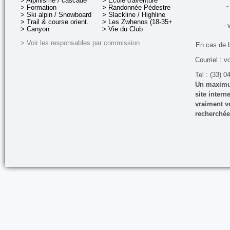
> Alpinisme / cascade
> École d'aventure
-
> Formation
> Randonnée Pédestre
> Ski alpin / Snowboard
> Slackline / Highline
> Trail & course orient.
> Les Zwhenos (18-35+ ans)
- 
> Canyon
> Vie du Club
> Voir les responsables par commission
En cas de 
Courriel : v
Tel : (33) 0
Un maximum
site inter
vraiment vo
recherchée