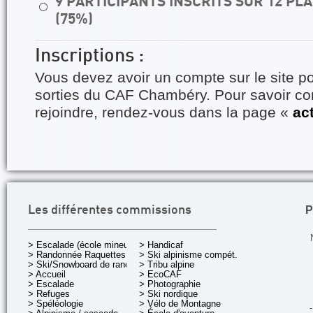
9 PARTICIPANTS INSCRITS SUR 12 P
⚪
(75%)
Inscriptions :
Vous devez avoir un compte sur le site po
sorties du CAF Chambéry. Pour savoir 
rejoindre, rendez-vous dans la page «
ac
P
Les différentes commissions
> Escalade (école mineurs)
> Handicaf
> Randonnée Raquettes
> Ski alpinisme compét.
> Ski/Snowboard de rando.
> Tribu alpine
> Accueil
> EcoCAF
> Escalade
> Photographie
> Refuges
> Ski nordique
> Spéléologie
> Vélo de Montagne
-