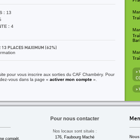
Pra
Mar
 :
13
Trai
5
TE :
4
Mar
Tra
Bar
R 13 PLACES MAXIMUM (62%)
Mar
irmation
Tra
> 
site pour vous inscrire aux sorties du CAF Chambéry. Pour
C
ndez-vous dans la page «
activer mon compte
».
>
Pour nous contacter
Men
Nos locaux sont situés :
Nous 
176, Faubourg Maché
sme compét.