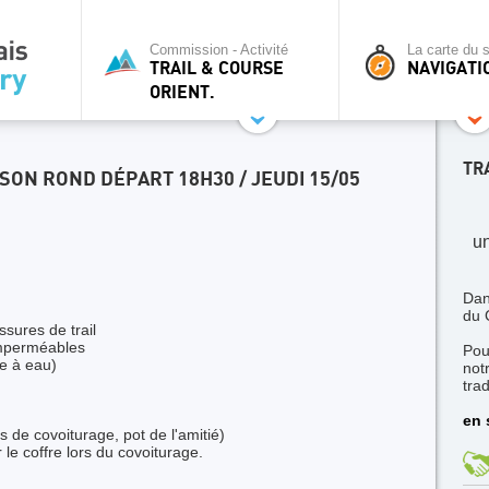
Commission - Activité
La carte du s
TRAIL & COURSE
NAVIGATI
ORIENT.
TR
ON ROND DÉPART 18H30 / JEUDI 15/05
un
Dan
du 
sures de trail
imperméables
Pou
e à eau)
not
trad
en 
is de covoiturage, pot de l'amitié)
le coffre lors du covoiturage.