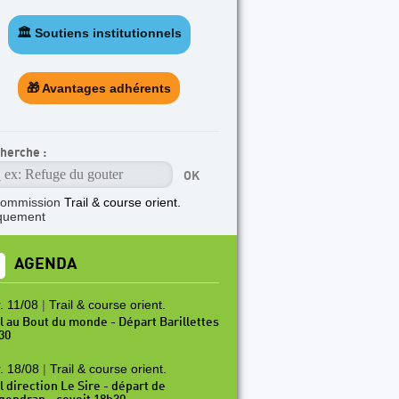
🏛️ Soutiens institutionnels
🎁 Avantages adhérents
herche :
commission
Trail & course orient.
quement
AGENDA
. 11/08
|
Trail & course orient.
il au Bout du monde - Départ Barillettes
30
. 18/08
|
Trail & course orient.
l direction Le Sire - départ de