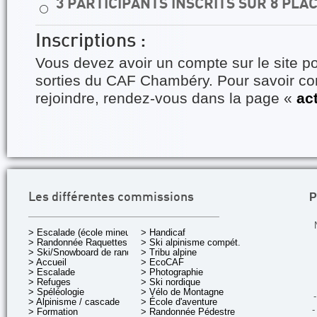
3 PARTICIPANTS INSCRITS SUR 8 PLA
⚪
Inscriptions :
Vous devez avoir un compte sur le site po
sorties du CAF Chambéry. Pour savoir 
rejoindre, rendez-vous dans la page «
ac
P
Les différentes commissions
> Escalade (école mineurs)
> Handicaf
> Randonnée Raquettes
> Ski alpinisme compét.
> Ski/Snowboard de rando.
> Tribu alpine
> Accueil
> EcoCAF
> Escalade
> Photographie
> Refuges
> Ski nordique
> Spéléologie
> Vélo de Montagne
-
> Alpinisme / cascade
> École d'aventure
-
> Formation
> Randonnée Pédestre