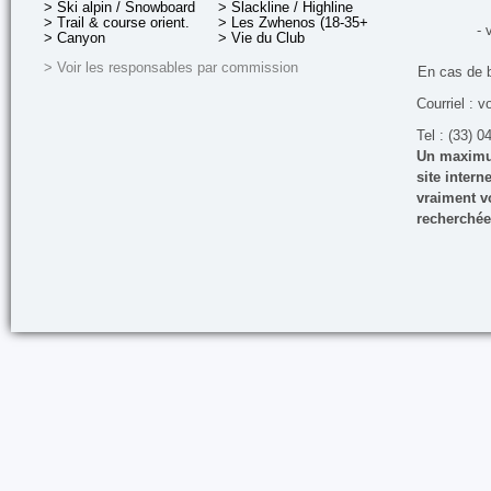
> Ski alpin / Snowboard
> Slackline / Highline
> Trail & course orient.
> Les Zwhenos (18-35+ ans)
- 
> Canyon
> Vie du Club
> Voir les responsables par commission
En cas de 
Courriel : v
Tel : (33) 0
Un maximum
site inter
vraiment vo
recherchée