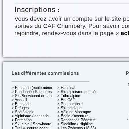
Inscriptions :
Vous devez avoir un compte sur le site po
sorties du CAF Chambéry. Pour savoir 
rejoindre, rendez-vous dans la page «
ac
P
Les différentes commissions
> Escalade (école mineurs)
> Handicaf
> Randonnée Raquettes
> Ski alpinisme compét.
> Ski/Snowboard de rando.
> Tribu alpine
> Accueil
> EcoCAF
> Escalade
> Photographie
> Refuges
> Ski nordique
> Spéléologie
> Vélo de Montagne
-
> Alpinisme / cascade
> École d'aventure
-
> Formation
> Randonnée Pédestre
> Ski alpin / Snowboard
> Slackline / Highline
> Trail & course orient.
> Les Zwhenos (18-35+ ans)