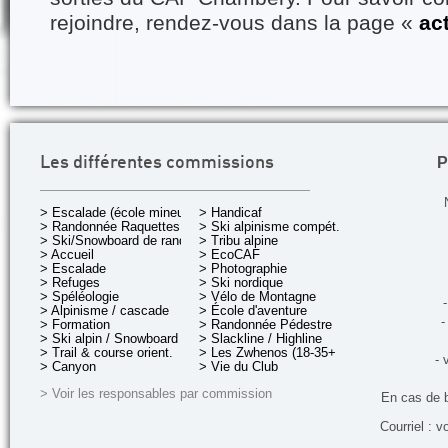
rejoindre, rendez-vous dans la page «
ac
P
Les différentes commissions
> Escalade (école mineurs)
> Handicaf
> Randonnée Raquettes
> Ski alpinisme compét.
> Ski/Snowboard de rando.
> Tribu alpine
> Accueil
> EcoCAF
> Escalade
> Photographie
> Refuges
> Ski nordique
> Spéléologie
> Vélo de Montagne
-
> Alpinisme / cascade
> École d'aventure
-
> Formation
> Randonnée Pédestre
> Ski alpin / Snowboard
> Slackline / Highline
> Trail & course orient.
> Les Zwhenos (18-35+ ans)
- 
> Canyon
> Vie du Club
> Voir les responsables par commission
En cas de 
Courriel : v