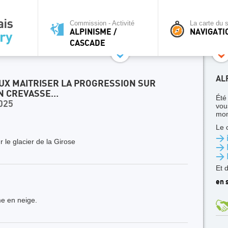
Commission - Activité
La carte du s
ALPINISME /
NAVIGATI
CASCADE
AL
X MAITRISER LA PROGRESSION SUR
EN CREVASSE…
Été
025
vou
mon
Le 
> i
 le glacier de la Girose
> 
> 
Et 
en s
me en neige.