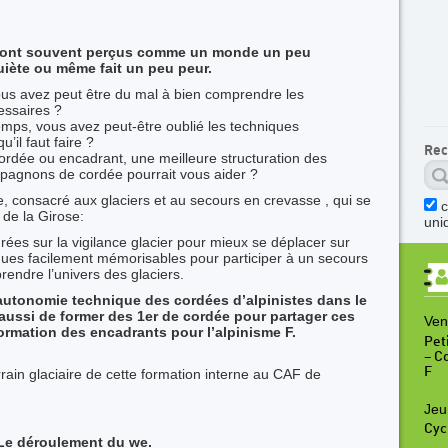
rs sont souvent perçus comme un monde un peu
uiète ou même fait un peu peur.
ous avez peut être du mal à bien comprendre les
essaires ?
emps, vous avez peut-être oublié les techniques
’il faut faire ?
Rec
ordée ou encadrant, une meilleure structuration des
agnons de cordée pourrait vous aider ?
, consacré aux glaciers et au secours en crevasse , qui se
 de la Girose:
uni
ées sur la vigilance glacier pour mieux se déplacer sur
ques facilement mémorisables pour participer à un secours
rendre l’univers des glaciers.
 autonomie technique des cordées d’alpinistes dans le
 aussi de former des 1er de cordée pour partager ces
Ven
ormation des encadrants pour l’alpinisme F.
Peti
– C
F
ain glaciaire de cette formation interne au CAF de
Jeu
Cyc
Le déroulement du we.