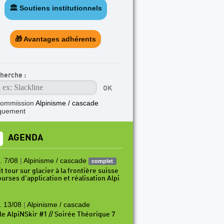
🏛️ Soutiens institutionnels
🎁 Avantages adhérents
herche :
commission
Alpinisme / cascade
quement
AGENDA
. 7/08
|
Alpinisme / cascade
complet
t tour sur glacier à la frontière suisse
ourses d’application et réalisation Alpi
. 13/08
|
Alpinisme / cascade
le AlpiNSkir #1 // Soirée Théorique 7