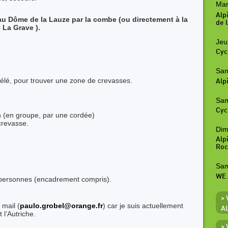
Mar
Alp
u Dôme de la Lauze par la combe (ou directement à la
de l
 La Grave ).
Jeu
Cyc
Sam
élé, pour trouver une zone de crevasses.
Alp
Sam
Cyc
n (en groupe, par une cordée)
crevasse.
Dim
Alp
Roc
Sam
WE 
0 personnes (encadrement compris).
>
 mail (
paulo.grobel@orange.fr
) car je suis actuellement
A
 l’Autriche.
>