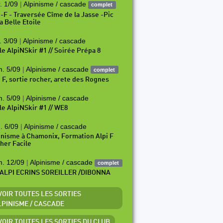
. 1/09
|
Alpinisme / cascade
complet
i-F - Traversée Cîme de la Jasse -Pic
a Belle Etoile
. 3/09
|
Alpinisme / cascade
le AlpiNSkir #1 // Soirée Prépa 8
. 5/09
|
Alpinisme / cascade
complet
i F, sortie rocher, arete des Rognes
. 5/09
|
Alpinisme / cascade
le AlpiNSkir #1 // WE8
. 6/09
|
Alpinisme / cascade
inisme à Chamonix, Formation Alpi F
her Facile
. 12/09
|
Alpinisme / cascade
complet
ALPI ECRINS SOREILLER /DIBONNA
 VOIR TOUTES LES SORTIES
LPINISME / CASCADE
 VOIR TOUTES LES SORTIES DU CLUB