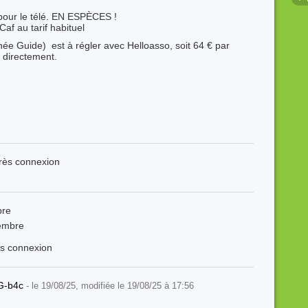
 pour le télé. EN ESPÈCES !
af au tarif habituel
ée Guide) est à régler avec Helloasso, soit 64 € par
 directement.
près connexion
bre
embre
ès connexion
G-b4c
- le 19/08/25, modifiée le 19/08/25 à 17:56