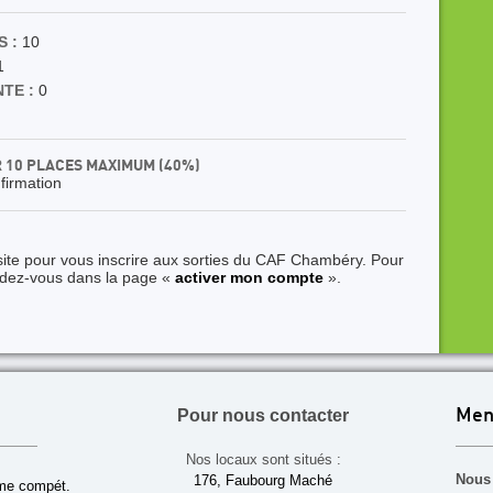
 :
10
1
TE :
0
R 10 PLACES MAXIMUM (40%)
nfirmation
site pour vous inscrire aux sorties du CAF Chambéry. Pour
ndez-vous dans la page «
activer mon compte
».
Pour nous contacter
Men
Nos locaux sont situés :
Nous 
176, Faubourg Maché
sme compét.