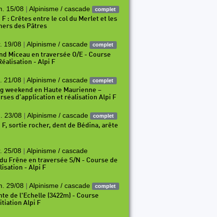
. 15/08
|
Alpinisme / cascade
complet
 F : Crêtes entre le col du Merlet et les
hers des Pâtres
. 19/08
|
Alpinisme / cascade
complet
nd Miceau en traversée O/E - Course
éalisation - Alpi F
. 21/08
|
Alpinisme / cascade
complet
g weekend en Haute Maurienne –
rses d’application et réalisation Alpi F
. 23/08
|
Alpinisme / cascade
complet
i F, sortie rocher, dent de Bédina, arête
. 25/08
|
Alpinisme / cascade
 du Frêne en traversée S/N - Course de
isation - Alpi F
. 29/08
|
Alpinisme / cascade
complet
nte de l'Echelle (3422m) - Course
itiation Alpi F