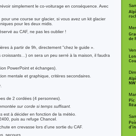
Sam
révoir simplement le co-voiturage en conséquence. Avec
Alpi
roc
pour une course sur glacier, si vous avez un kit glacier
-niques pour les deux midis.
Mer
éservé au CAF, ne pas les oublier !
Gra
de R
es à partir de 9h, directement "chez le guide ».
Ven
 croissants…) on sera un peu serré à la maison, il faudra
Lon
Cou
tion PowerPoint et échanges).
Dim
tion mentale et graphique, critères secondaires.
Alp
NW
r.
Mar
es de 2 cordées (4 personnes).
Pic
Réal
montée sur corde si temps suffisant.
as est à décider en fonction de la météo.
Sam
2400, puis au refuge Chancel.
Poi
 chute en crevasse lors d’une sortie du CAF.
d'in
s, secours.