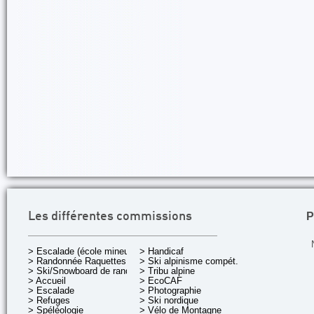
P
Les différentes commissions
> Escalade (école mineurs)
> Handicaf
> Randonnée Raquettes
> Ski alpinisme compét.
> Ski/Snowboard de rando.
> Tribu alpine
> Accueil
> EcoCAF
> Escalade
> Photographie
> Refuges
> Ski nordique
> Spéléologie
> Vélo de Montagne