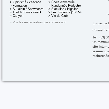
-
> Alpinisme / cascade
> École d'aventure
-
> Formation
> Randonnée Pédestre
> Ski alpin / Snowboard
> Slackline / Highline
> Trail & course orient.
> Les Zwhenos (18-35+ ans)
- 
> Canyon
> Vie du Club
> Voir les responsables par commission
En cas de 
Courriel : v
Tel : (33) 0
Un maximum
site inter
vraiment vo
recherchée