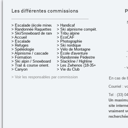
P
Les différentes commissions
> Escalade (école mineurs)
> Handicaf
> Randonnée Raquettes
> Ski alpinisme compét.
> Ski/Snowboard de rando.
> Tribu alpine
> Accueil
> EcoCAF
> Escalade
> Photographie
> Refuges
> Ski nordique
> Spéléologie
> Vélo de Montagne
-
> Alpinisme / cascade
> École d'aventure
-
> Formation
> Randonnée Pédestre
> Ski alpin / Snowboard
> Slackline / Highline
> Trail & course orient.
> Les Zwhenos (18-35+ ans)
- 
> Canyon
> Vie du Club
> Voir les responsables par commission
En cas de 
Courriel : v
Tel : (33) 0
Un maximum
site inter
vraiment vo
recherchée