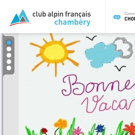
Commi
CHOI
1
2
3
4
5