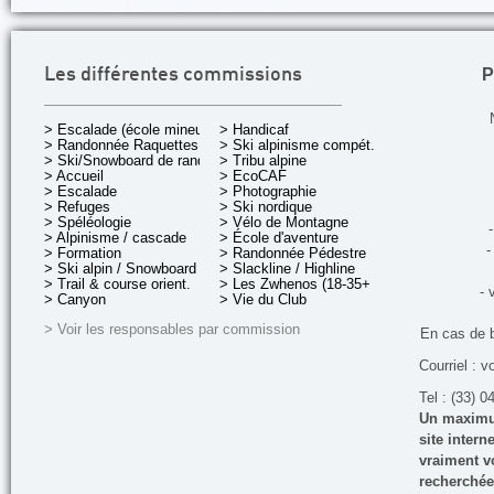
P
Les différentes commissions
> Escalade (école mineurs)
> Handicaf
> Randonnée Raquettes
> Ski alpinisme compét.
> Ski/Snowboard de rando.
> Tribu alpine
> Accueil
> EcoCAF
> Escalade
> Photographie
> Refuges
> Ski nordique
> Spéléologie
> Vélo de Montagne
-
> Alpinisme / cascade
> École d'aventure
-
> Formation
> Randonnée Pédestre
> Ski alpin / Snowboard
> Slackline / Highline
> Trail & course orient.
> Les Zwhenos (18-35+ ans)
- 
> Canyon
> Vie du Club
> Voir les responsables par commission
En cas de 
Courriel : v
Tel : (33) 0
Un maximum
site inter
vraiment vo
recherchée