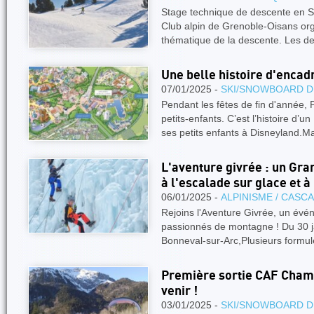
Stage technique de descente en S
Club alpin de Grenoble-Oisans org
thématique de la descente. Les d
Une belle histoire d'encad
07/01/2025 -
SKI/SNOWBOARD D
Pendant les fêtes de fin d'année,
petits-enfants. C’est l’histoire d
ses petits enfants à Disneyland.M
L'aventure givrée : un Gra
à l'escalade sur glace et à
06/01/2025 -
ALPINISME / CASC
Rejoins l'Aventure Givrée, un évé
passionnés de montagne ! Du 30 ja
Bonneval-sur-Arc,Plusieurs formu
Première sortie CAF Chamb
venir !
03/01/2025 -
SKI/SNOWBOARD D