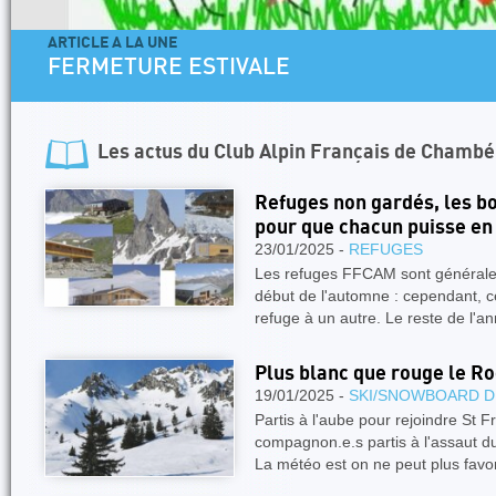
ARTICLE A LA UNE
FERMETURE ESTIVALE
Les actus du
Club Alpin Français de Chambé
Refuges non gardés, les bo
pour que chacun puisse en 
23/01/2025 -
REFUGES
Les refuges FFCAM sont générale
début de l'automne : cependant, c
refuge à un autre. Le reste de l'a
Plus blanc que rouge le Ro
19/01/2025 -
SKI/SNOWBOARD D
Partis à l'aube pour rejoindre St 
compagnon.e.s partis à l'assaut d
La météo est on ne peut plus fav