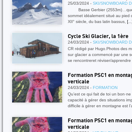
25/03/2024 -
SKI/SNOWBOARD D
Basse Gerbier (2553m)…quel n
sommet idéalement situé au pied d
XII° siècle, du bas latin bassus,
[...
Cycle Ski Glacier, la 1ère
24/03/2024 -
SKI/SNOWBOARD D
CR rédigé par Hugo.Photos des m
sur glacier a commencé par une s
se rencontreret réviser/apprendre
Formation PSC1 en montagn
verticale
24/03/2024 -
FORMATION
Qu’est ce qui fait de toi un bon·
capacité à gérer des situations im
difficile à gérer en montagne est l
Formation PSC1 en montagn
verticale