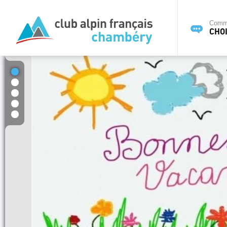
Commi
CHOI
1
2
3
4
5