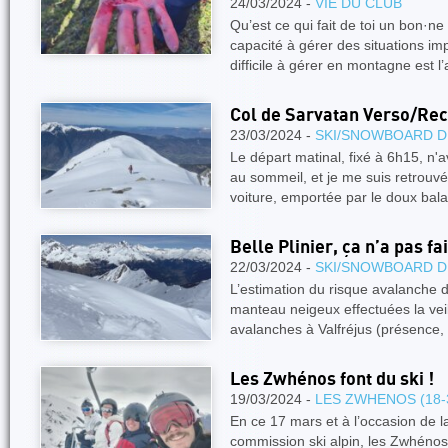
24/03/2024 -
VIE DU CLUB
Qu’est ce qui fait de toi un bon·
capacité à gérer des situations im
difficile à gérer en montagne est l
Col de Sarvatan Verso/Rec
23/03/2024 -
SKI/SNOWBOARD D
Le départ matinal, fixé à 6h15, n'
au sommeil, et je me suis retrouvé
voiture, emportée par le doux ba
Belle Plinier, ça n’a pas fait
22/03/2024 -
SKI/SNOWBOARD D
L’estimation du risque avalanche 
manteau neigeux effectuées la veil
avalanches à Valfréjus (présence,
Les Zwhénos font du ski !
19/03/2024 -
LES ZWHENOS (18-
En ce 17 mars et à l’occasion de la
commission ski alpin, les Zwhénos