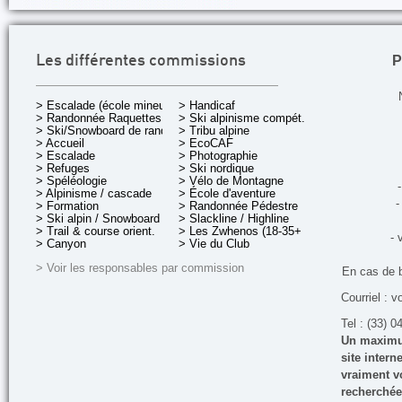
P
Les différentes commissions
> Escalade (école mineurs)
> Handicaf
> Randonnée Raquettes
> Ski alpinisme compét.
> Ski/Snowboard de rando.
> Tribu alpine
> Accueil
> EcoCAF
> Escalade
> Photographie
> Refuges
> Ski nordique
> Spéléologie
> Vélo de Montagne
-
> Alpinisme / cascade
> École d'aventure
-
> Formation
> Randonnée Pédestre
> Ski alpin / Snowboard
> Slackline / Highline
> Trail & course orient.
> Les Zwhenos (18-35+ ans)
- 
> Canyon
> Vie du Club
> Voir les responsables par commission
En cas de 
Courriel : v
Tel : (33) 0
Un maximum
site inter
vraiment vo
recherchée