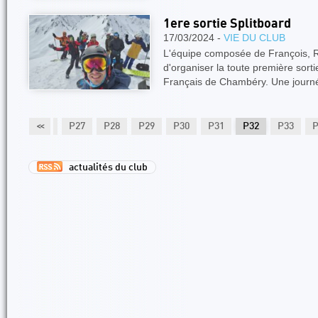
1ere sortie Splitboard
17/03/2024 -
VIE DU CLUB
L'équipe composée de François, Ro
d'organiser la toute première sorti
Français de Chambéry. Une jour
P25
P26
<<
P27
P28
P29
P30
P31
P32
P33
P
actualités du club