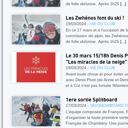
de folie ski/snow. Après 1h25
[...]
Les Zwhénos font du ski !
19/03/2024 -
VIE DU CLUB
En ce 17 mars et à l’occasion de la
commission ski alpin, les Zwhénos
de folie ski/snow. Après 1h25
[...]
Le 30 mars 15/18h Denis Pi
"Les miracles de la neige"
19/03/2024 -
VIE DU CLUB
Avant toute chose et pour éviter
avec Denis Pivot (de Annie et Deni
et à Cot n'est pas fortuite !Mainte
1ere sortie Splitboard
17/03/2024 -
SKI/SNOWBOARD D
L'équipe composée de François, Ro
d'organiser la toute première sorti
Français de Chambéry. Une jour