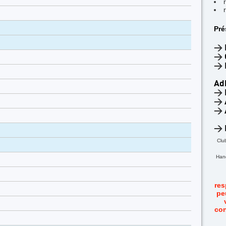
Pré
>
>
>
Ad
>
>
>
>
Clu
Hand
res
pe
con