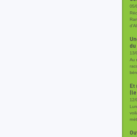
05/
Réc
Ram
d’A
Un
du
13/
Au 
rac
bén
Et
(le
12/
Lun
voi
mèt
Ou