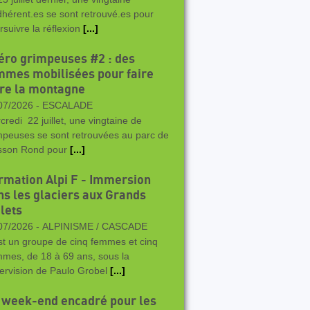
dhérent.es se sont retrouvé.es pour
rsuivre la réflexion
[...]
éro grimpeuses #2 : des
mmes mobilisées pour faire
vre la montagne
07/2026 -
ESCALADE
credi 22 juillet, une vingtaine de
mpeuses se sont retrouvées au parc de
sson Rond pour
[...]
rmation Alpi F - Immersion
ns les glaciers aux Grands
lets
07/2026 -
ALPINISME / CASCADE
st un groupe de cinq femmes et cinq
mes, de 18 à 69 ans, sous la
ervision de Paulo Grobel
[...]
 week-end encadré pour les