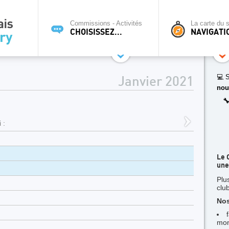
Commissions - Activités
La carte du s
CHOISISSEZ...
NAVIGATI
💻 S
Janvier 2021
nou

 :
Le 
une
Plu
clu
Nos
mon