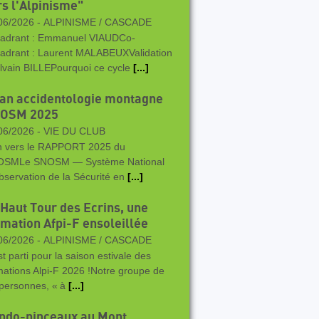
rs l'Alpinisme"
06/2026 -
ALPINISME / CASCADE
adrant : Emmanuel VIAUDCo-
adrant : Laurent MALABEUXValidation
ylvain BILLEPourquoi ce cycle
[...]
lan accidentologie montagne
OSM 2025
06/2026 -
VIE DU CLUB
n vers le RAPPORT 2025 du
SMLe SNOSM — Système National
bservation de la Sécurité en
[...]
 Haut Tour des Ecrins, une
rmation Afpi-F ensoleillée
06/2026 -
ALPINISME / CASCADE
st parti pour la saison estivale des
mations Alpi‑F 2026 !Notre groupe de
 personnes, « à
[...]
ndo-pinceaux au Mont