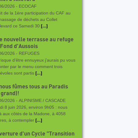
06/2026 -
ECOCAF
it de la 1ère participation du CAF au
assage de déchets au Collet
llevard ce Samedi 30
[...]
e nouvelle terrasse au refuge
 Fond d'Aussois
06/2026 -
REFUGES
risque d'être ennuyeux j'aurais pu vous
onter par le menu comment trois
évoles sont partis
[...]
 nous fûmes tous au Paradis
 grand)!
06/2026 -
ALPINISME / CASCADE
di 8 juin 2026, environ 9h05 : nous
là aux côtés de la Madone, à 4058
res, à contempler
[...]
verture d'un Cycle "Transition