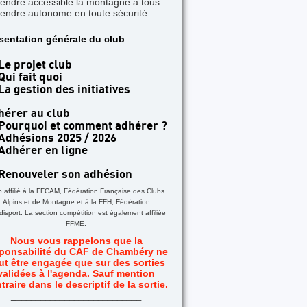
rendre accessible la montagne à tous.
rendre autonome en toute sécurité.
sentation générale du club
Le projet club
Qui fait quoi
La gestion des initiatives
hérer au club
Pourquoi et comment adhérer ?
Adhésions 2025 / 2026
Adhérer en ligne
Renouveler son adhésion
b affilié à la FFCAM, Fédération Française des Clubs
Alpins et de Montagne et à la FFH, Fédération
isport. La section compétition est également affiliée
FFME.
Nous vous rappelons que la
ponsabilité du CAF de Chambéry ne
ut être engagée que sur des sorties
validées à l'
agenda
. Sauf mention
traire dans le descriptif de la sortie.
_
__________________________