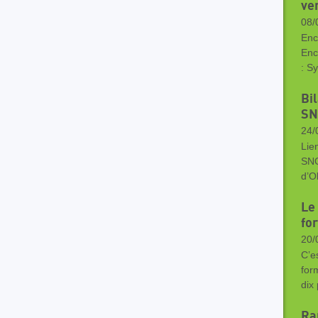
ve
08/
Enc
Enc
: S
Bi
SN
24/
Lie
SNO
d’O
Le
fo
20/
C’e
for
dix
Ra