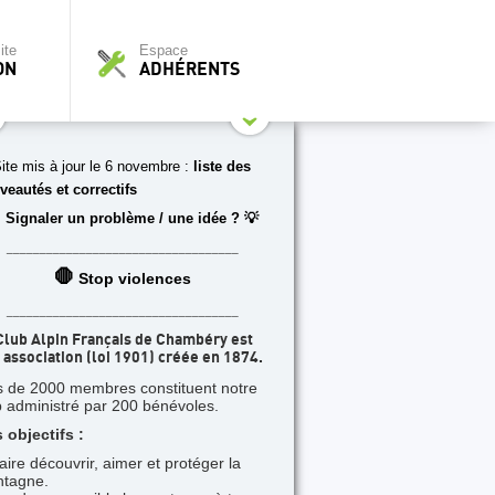
ite
Espace
ON
ADHÉRENTS
ite mis à jour le 6 novembre :
liste des
veautés et correctifs
 Signaler un problème / une idée ? 💡
___________________________________
🛑
Stop violences
___________________________________
Club Alpin Français de Chambéry est
 association (loi 1901) créée en 1874.
s de 2000 membres constituent notre
b administré par 200 bénévoles.
 objectifs :
faire découvrir, aimer et protéger la
tagne.