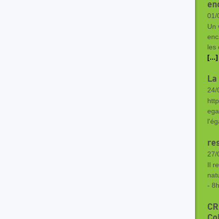
en
01/
Un 
enc
les
[...]
La
24/
htt
ega
l'ég
re
27/
Il r
nat
- 8
CR
Co