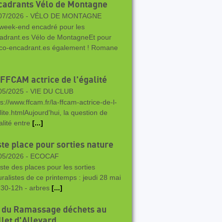
cadrants Vélo de Montagne
07/2026 -
VÉLO DE MONTAGNE
week-end encadré pour les
adrant.es Vélo de MontagneEt pour
 co-encadrant.es également ! Romane
 FFCAM actrice de l'égalité
05/2025 -
VIE DU CLUB
ps://www.ffcam.fr/la-ffcam-actrice-de-l-
lite.htmlAujourd'hui, la question de
alité entre
[...]
ste place pour sorties nature
05/2026 -
ECOCAF
este des places pour les sorties
uralistes de ce printemps : jeudi 28 mai
h30-12h - arbres
[...]
 du Ramassage déchets au
llet d'Allevard