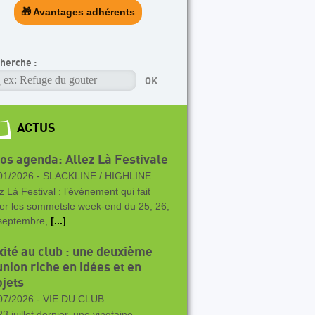
🎁 Avantages adhérents
herche :
ACTUS
vos agenda: Allez Là Festivale
01/2026 -
SLACKLINE / HIGHLINE
z Là Festival : l’événement qui fait
rer les sommetsle week-end du 25, 26,
septembre,
[...]
xité au club : une deuxième
union riche en idées et en
ojets
07/2026 -
VIE DU CLUB
3 juillet dernier, une vingtaine