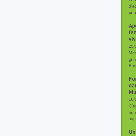
d’a
pou
Ap
fe
vi
25/
Mer
gri
Bui
Fo
da
Mu
10/
C’e
hom
sup
Un