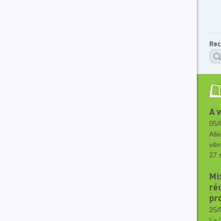
Rec
A 
05/
Alle
vib
27 
Mi
ré
pr
25/
Le 2