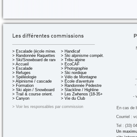
P
Les différentes commissions
> Escalade (école mineurs)
> Handicaf
> Randonnée Raquettes
> Ski alpinisme compét.
> Ski/Snowboard de rando.
> Tribu alpine
> Accueil
> EcoCAF
> Escalade
> Photographie
> Refuges
> Ski nordique
> Spéléologie
> Vélo de Montagne
-
> Alpinisme / cascade
> École d'aventure
-
> Formation
> Randonnée Pédestre
> Ski alpin / Snowboard
> Slackline / Highline
> Trail & course orient.
> Les Zwhenos (18-35+ ans)
- 
> Canyon
> Vie du Club
> Voir les responsables par commission
En cas de 
Courriel : v
Tel : (33) 0
Un maximum