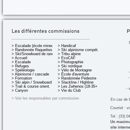
P
Les différentes commissions
> Escalade (école mineurs)
> Handicaf
> Randonnée Raquettes
> Ski alpinisme compét.
> Ski/Snowboard de rando.
> Tribu alpine
> Accueil
> EcoCAF
> Escalade
> Photographie
> Refuges
> Ski nordique
> Spéléologie
> Vélo de Montagne
-
> Alpinisme / cascade
> École d'aventure
-
> Formation
> Randonnée Pédestre
> Ski alpin / Snowboard
> Slackline / Highline
> Trail & course orient.
> Les Zwhenos (18-35+ ans)
- 
> Canyon
> Vie du Club
> Voir les responsables par commission
En cas de 
Courriel : v
Tel : (33) 0
Un maximum
site inter