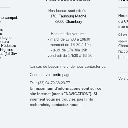
Nos locaux sont situés :
Nous 
176, Faubourg Maché
sme compét.
du CA
e
73000 Chambéry
que s
ie
ue
Horaires d'ouverture :
©Les 
ontagne
- mardi de 17h30 à 19h30
appa
enture
- mercredi de 17h30 à 19h
 Pédestre
Chamb
 Highline
- jeudi de 17h 30à 19h
l'acco
s (18-35+ ans)
- vendredi de 17h30 à 19h30
[en sa
b
En cas de besoin merci de nous contacter par
Courriel : voir
cette page
Versi
Tel : (33) 04-79-68-20-77
Un maximum d'informations sont sur ce
site internet (menu "NAVIGATION"). Si
vraiment vous ne trouviez pas l'info
recherchée, contactez-nous !