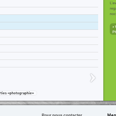
L’a
reg
noc
>
P
ties «photographie»
Pour nous contacter
Men