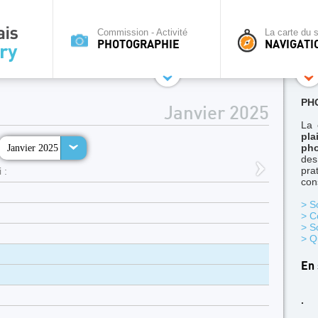
Commission - Activité
La carte du s
PHOTOGRAPHIE
NAVIGATI
PH
Janvier 2025
La 
pla
Janvier 2025
pho
des
pra
 :
con
> S
> C
> So
> Q
En 
.