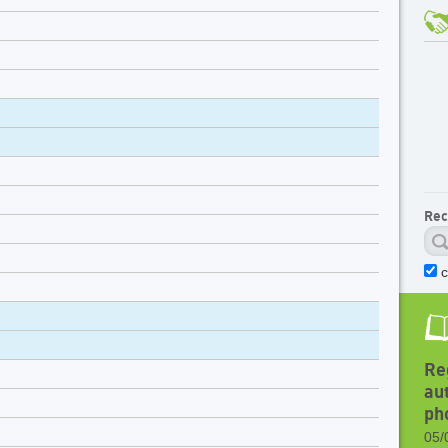
Rec
c
Re
au
ph
05/