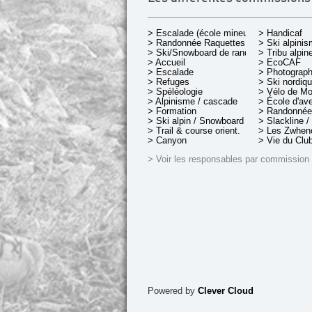
> Escalade (école mineurs)
> Handicaf
> Randonnée Raquettes
> Ski alpini
> Ski/Snowboard de rando.
> Tribu alpin
> Accueil
> EcoCAF
> Escalade
> Photograph
> Refuges
> Ski nordiq
> Spéléologie
> Vélo de M
> Alpinisme / cascade
> École d'av
> Formation
> Randonnée
> Ski alpin / Snowboard
> Slackline /
> Trail & course orient.
> Les Zwheno
> Canyon
> Vie du Clu
> Voir les responsables par commission
Powered by
Clever Cloud