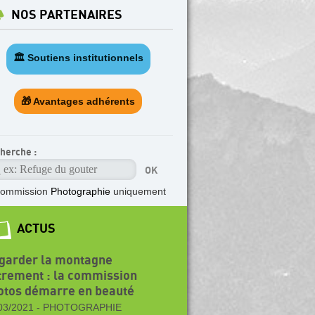
NOS PARTENAIRES
🏛️ Soutiens institutionnels
🎁 Avantages adhérents
herche :
ommission
Photographie
uniquement
ACTUS
garder la montagne
trement : la commission
otos démarre en beauté
03/2021 -
PHOTOGRAPHIE