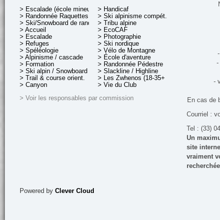
> Escalade (école mineurs)
> Handicaf
> Randonnée Raquettes
> Ski alpinisme compét.
> Ski/Snowboard de rando.
> Tribu alpine
> Accueil
> EcoCAF
> Escalade
> Photographie
> Refuges
> Ski nordique
> Spéléologie
> Vélo de Montagne
-
> Alpinisme / cascade
> École d'aventure
-
> Formation
> Randonnée Pédestre
> Ski alpin / Snowboard
> Slackline / Highline
> Trail & course orient.
> Les Zwhenos (18-35+ ans)
- 
> Canyon
> Vie du Club
> Voir les responsables par commission
En cas de 
Courriel : v
Tel : (33) 0
Un maximum
site inter
vraiment vo
recherchée
Powered by
Clever Cloud