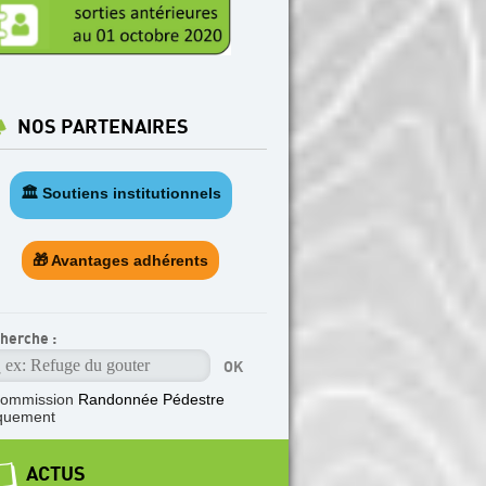
NOS PARTENAIRES
🏛️ Soutiens institutionnels
🎁 Avantages adhérents
herche :
ommission
Randonnée Pédestre
quement
ACTUS