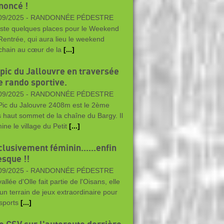
noncé !
09/2025 -
RANDONNÉE PÉDESTRE
reste quelques places pour le Weekend
Rentrée, qui aura lieu le weekend
chain au cœur de la
[...]
 pic du Jallouvre en traversée
e rando sportive.
09/2025 -
RANDONNÉE PÉDESTRE
Pic du Jalouvre 2408m est le 2ème
s haut sommet de la chaîne du Bargy. Il
ine le village du Petit
[...]
clusivement féminin......enfin
esque !!
09/2025 -
RANDONNÉE PÉDESTRE
allée d'Olle fait partie de l'Oisans, elle
 un terrain de jeux extraordinaire pour
 sports
[...]