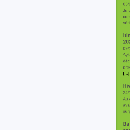
05/
Je 
com
vér
It
20
09/
Syl
déc
pro
[...]
Hi
24/
Au 
avan
sur
Ba