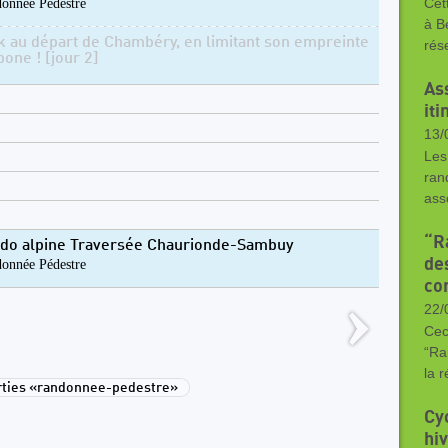
onnée Pédestre
Cet
à B
k au départ de Chambéry, en limitant son empreinte
rés
bone ! [jour 2]
As
it
13/
Les
ran
ass
“R
do alpine Traversée Chaurionde-Sambuy
de
onnée Pédestre
co
22/
Cec
“Ra
la 
ties «randonnee-pedestre»
Cy
hi