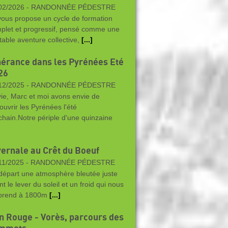
02/2026 -
RANDONNÉE PÉDESTRE
vous propose un cycle de formation
plet et progressif, pensé comme une
itable aventure collective,
[...]
inérance dans les Pyrénées Eté
26
12/2025 -
RANDONNÉE PÉDESTRE
vie, Marc et moi avons envie de
ouvrir les Pyrénées l'été
chain.Notre périple d'une quinzaine
vernale au Crêt du Boeuf
11/2025 -
RANDONNÉE PÉDESTRE
départ une atmosphère bleutée juste
t le lever du soleil et un froid qui nous
prend à 1800m
[...]
n Rouge - Vorès, parcours des