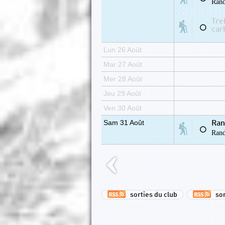
Rand
Tre
⚪
car
Lun 26 Août
Mar 27 Août
Mer 28 Août
Jeu 29 Août
Ven 30 Août
Sam 31 Août
Ran
⚪
Rand
sorties du club
sor