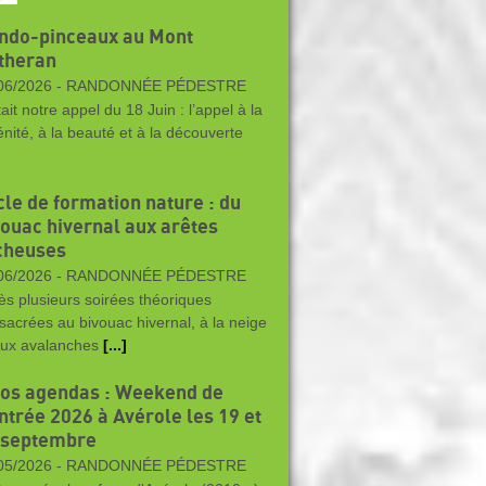
ndo-pinceaux au Mont
theran
06/2026 -
RANDONNÉE PÉDESTRE
ait notre appel du 18 Juin : l’appel à la
énité, à la beauté et à la découverte
cle de formation nature : du
vouac hivernal aux arêtes
cheuses
06/2026 -
RANDONNÉE PÉDESTRE
ès plusieurs soirées théoriques
sacrées au bivouac hivernal, à la neige
aux avalanches
[...]
vos agendas : Weekend de
ntrée 2026 à Avérole les 19 et
 septembre
05/2026 -
RANDONNÉE PÉDESTRE