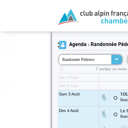
Agenda : Randonnée Péd
Randonnée Pédestre
7 sorties ce mois-c
Jeu 1 Août
Ven 2 Août
Sam 3 Août
TOU
⚪
Rand
Dim 4 Août
Le 
⚪
Rand
TOU