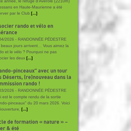
te année, le refuge d'Avérole (2210m)
essans en Haute-Maurienne a été
erver par le Club
[...]
socier rando et vélo en
inérance
04/2026 -
RANDONNÉE PÉDESTRE
 beaux jours arrivent… Vous aimez la
do et le vélo ? Pourquoi ne pas
ocier les deux
[...]
ando-pinceaux" avec un tour
s Déserts, (re)nouveau dans la
mmission rando !
03/2026 -
RANDONNÉE PÉDESTRE
i est le compte rendu de la sortie
ndo-pinceaux" du 20 mars 2026. Voici
réouverture,
[...]
cle de formation « nature » –
ver & été