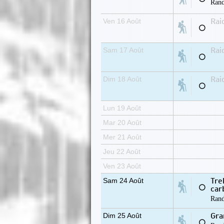
Rand
Ven 16 Août
Rai
⚪
Sam 17 Août
Rai
⚪
Dim 18 Août
Rai
⚪
Lun 19 Août
Mar 20 Août
Mer 21 Août
Jeu 22 Août
Ven 23 Août
Sam 24 Août
Tre
⚪
car
Rand
Dim 25 Août
Gra
⚪