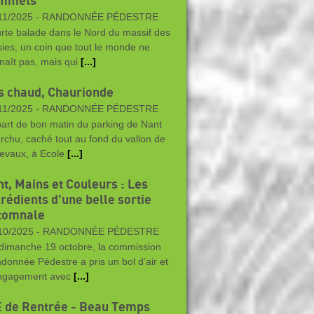
mmets
11/2025 -
RANDONNÉE PÉDESTRE
rte balade dans le Nord du massif des
sies, un coin que tout le monde ne
naît pas, mais qui
[...]
s chaud, Chaurionde
11/2025 -
RANDONNÉE PÉDESTRE
art de bon matin du parking de Nant
rchu, caché tout au fond du vallon de
levaux, à Ecole
[...]
nt, Mains et Couleurs : Les
rédients d'une belle sortie
tomnale
10/2025 -
RANDONNÉE PÉDESTRE
dimanche 19 octobre, la commission
donnée Pédestre a pris un bol d’air et
ngagement avec
[...]
 de Rentrée - Beau Temps