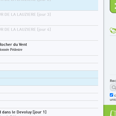
R DE LA LAUZIERE [jour 3]
R DE LA LAUZIERE [jour 4]
Rocher du Vent
onnée Pédestre
Rec
c
uni
d dans le Devoluy [jour 1]