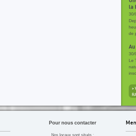
Un
la 
30/
Dep
heu
de 
Au 
30/
Le 
nat
ins
>
R
Pour nous contacter
Men
Nos locaux sont situés :