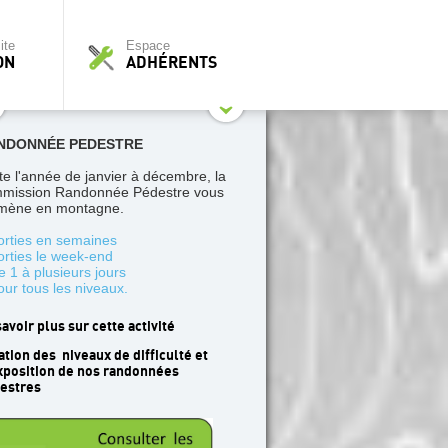
ite
Espace
ON
ADHÉRENTS
NDONNÉE PEDESTRE
te l'année de janvier à décembre, la
mission Randonnée Pédestre vous
ène en montagne.
orties en semaines
orties le week-end
e 1 à plusieurs jours
our tous les niveaux.
savoir plus sur cette activité
ation des niveaux de difficulté et
xposition de nos randonnées
estres