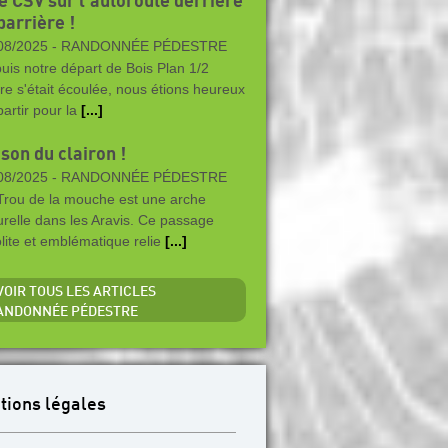
e CSV sur l'autoroute derrière
barrière !
08/2025 -
RANDONNÉE PÉDESTRE
uis notre départ de Bois Plan 1/2
re s'était écoulée, nous étions heureux
partir pour la
[...]
son du clairon !
08/2025 -
RANDONNÉE PÉDESTRE
Trou de la mouche est une arche
urelle dans les Aravis. Ce passage
olite et emblématique relie
[...]
 VOIR TOUS LES ARTICLES
ANDONNÉE PÉDESTRE
tions légales