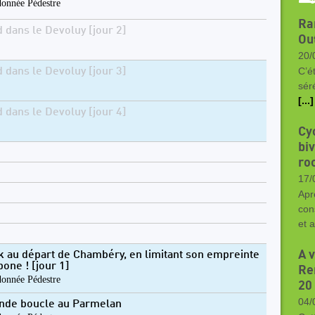
onnée Pédestre
Ra
d dans le Devoluy [jour 2]
Ou
20/
C’ét
d dans le Devoluy [jour 3]
sér
[...]
d dans le Devoluy [jour 4]
Cy
bi
ro
17/
Apr
con
et 
A 
k au départ de Chambéry, en limitant son empreinte
bone ! [jour 1]
Re
onnée Pédestre
20
04/
nde boucle au Parmelan