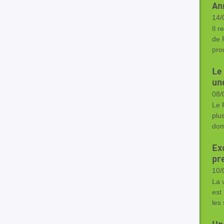
An
14/
Il 
de 
pro
Le
un
08/
Le 
plu
dom
Ex
pr
10/
La v
est
les