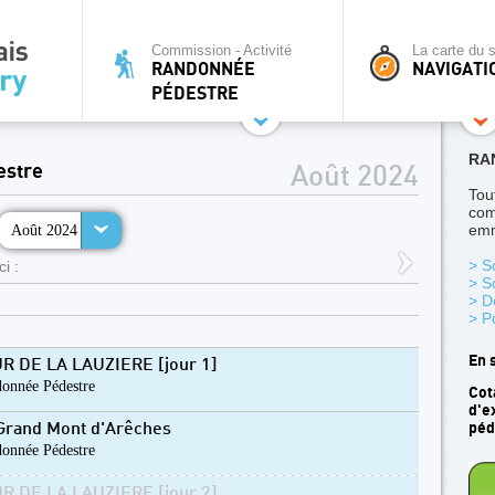
Commission - Activité
La carte du s
RANDONNÉE
NAVIGATI
PÉDESTRE
RA
estre
Août 2024
Tou
com
Août 2024
emm
> S
i :
> S
> D
> P
En 
R DE LA LAUZIERE [jour 1]
onnée Pédestre
Cot
d'e
péd
Grand Mont d'Arêches
onnée Pédestre
R DE LA LAUZIERE [jour 2]