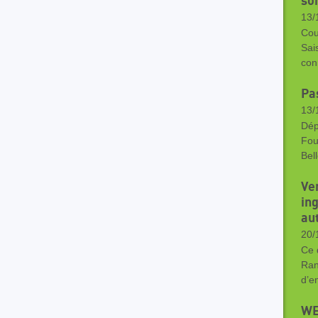
so
13/
Cou
Sai
con
Pa
13/
Dép
Fou
Bel
Ve
ing
au
20/
Ce 
Ran
d’e
WE