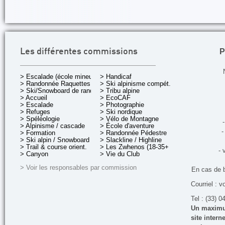
P
Les différentes commissions
> Escalade (école mineurs)
> Handicaf
> Randonnée Raquettes
> Ski alpinisme compét.
> Ski/Snowboard de rando.
> Tribu alpine
> Accueil
> EcoCAF
> Escalade
> Photographie
> Refuges
> Ski nordique
> Spéléologie
> Vélo de Montagne
-
> Alpinisme / cascade
> École d'aventure
-
> Formation
> Randonnée Pédestre
> Ski alpin / Snowboard
> Slackline / Highline
> Trail & course orient.
> Les Zwhenos (18-35+ ans)
- 
> Canyon
> Vie du Club
> Voir les responsables par commission
En cas de 
Courriel : v
Tel : (33) 0
Un maximum
site inter