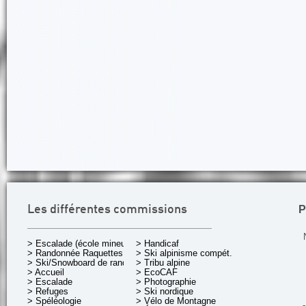
P
Les différentes commissions
> Escalade (école mineurs)
> Handicaf
> Randonnée Raquettes
> Ski alpinisme compét.
> Ski/Snowboard de rando.
> Tribu alpine
> Accueil
> EcoCAF
> Escalade
> Photographie
> Refuges
> Ski nordique
> Spéléologie
> Vélo de Montagne
-