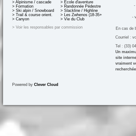
> Alpinisme / cascade
> École d'aventure
-
> Formation
> Randonnée Pédestre
> Ski alpin / Snowboard
> Slackline / Highline
> Trail & course orient.
> Les Zwhenos (18-35+ ans)
- 
> Canyon
> Vie du Club
> Voir les responsables par commission
En cas de 
Courriel : v
Tel : (33) 0
Un maximum
site inter
vraiment vo
recherchée
Powered by
Clever Cloud