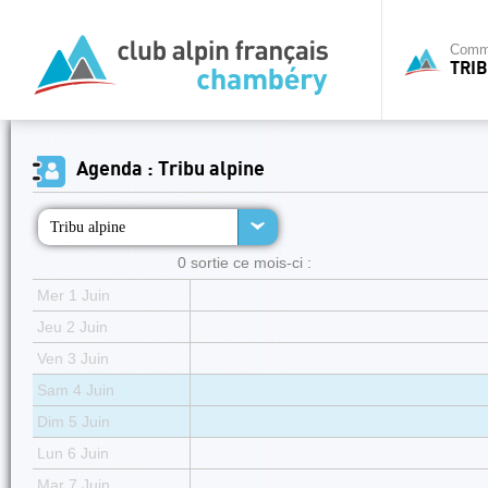
Commi
TRIB
Agenda : Tribu alpine
Tribu alpine
0 sortie ce mois-ci :
Mer 1 Juin
Jeu 2 Juin
Ven 3 Juin
Sam 4 Juin
Dim 5 Juin
Lun 6 Juin
Mar 7 Juin