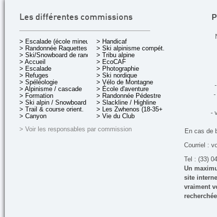
P
Les différentes commissions
> Escalade (école mineurs)
> Handicaf
> Randonnée Raquettes
> Ski alpinisme compét.
> Ski/Snowboard de rando.
> Tribu alpine
> Accueil
> EcoCAF
> Escalade
> Photographie
> Refuges
> Ski nordique
> Spéléologie
> Vélo de Montagne
-
> Alpinisme / cascade
> École d'aventure
-
> Formation
> Randonnée Pédestre
> Ski alpin / Snowboard
> Slackline / Highline
> Trail & course orient.
> Les Zwhenos (18-35+ ans)
- 
> Canyon
> Vie du Club
> Voir les responsables par commission
En cas de 
Courriel : v
Tel : (33) 0
Un maximum
site inter
vraiment vo
recherchée