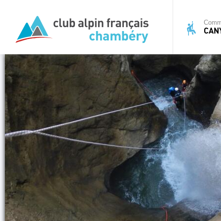
Commi
CAN