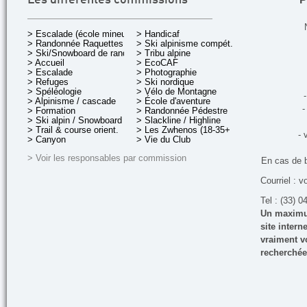
Les différentes commissions
> Escalade (école mineurs)
> Handicaf
> Randonnée Raquettes
> Ski alpinisme compét.
> Ski/Snowboard de rando.
> Tribu alpine
> Accueil
> EcoCAF
> Escalade
> Photographie
> Refuges
> Ski nordique
> Spéléologie
> Vélo de Montagne
-
> Alpinisme / cascade
> École d'aventure
-
> Formation
> Randonnée Pédestre
> Ski alpin / Snowboard
> Slackline / Highline
> Trail & course orient.
> Les Zwhenos (18-35+ ans)
- 
> Canyon
> Vie du Club
> Voir les responsables par commission
En cas de 
Courriel : v
Tel : (33) 0
Un maximum
site inter
vraiment vo
recherchée