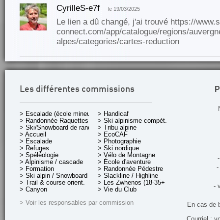
CyrilleS-e7f
le 19/03/2025
Le lien a dû changé, j'ai trouvé https://www.
connect.com/app/catalogue/regions/auvergn
alpes/categories/cartes-reduction
P
Les différentes commissions
> Escalade (école mineurs)
> Handicaf
> Randonnée Raquettes
> Ski alpinisme compét.
> Ski/Snowboard de rando.
> Tribu alpine
> Accueil
> EcoCAF
> Escalade
> Photographie
> Refuges
> Ski nordique
> Spéléologie
> Vélo de Montagne
-
> Alpinisme / cascade
> École d'aventure
-
> Formation
> Randonnée Pédestre
> Ski alpin / Snowboard
> Slackline / Highline
> Trail & course orient.
> Les Zwhenos (18-35+ ans)
- 
> Canyon
> Vie du Club
> Voir les responsables par commission
En cas de 
Courriel : v