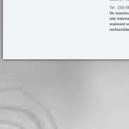
Tel : (33) 0
Un maximum
site inter
vraiment vo
recherchée