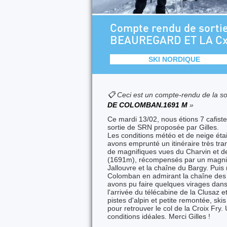
Compte rendu de sorti
BEAUREGARD ET LA C
SKI NORDIQUE
📋 Ceci est un compte-rendu de la so
DE COLOMBAN.1691 M
»
Ce mardi 13/02, nous étions 7 cafiste
sortie de SRN proposée par Gilles.
Les conditions météo et de neige étai
avons emprunté un itinéraire très tran
de magnifiques vues du Charvin et de
(1691m), récompensés par un magnifi
Jallouvre et la chaîne du Bargy. Pui
Colomban en admirant la chaîne des 
avons pu faire quelques virages dans
l'arrivée du télécabine de la Clusaz e
pistes d'alpin et petite remontée, ski
pour retrouver le col de la Croix Fry
conditions idéales. Merci Gilles !