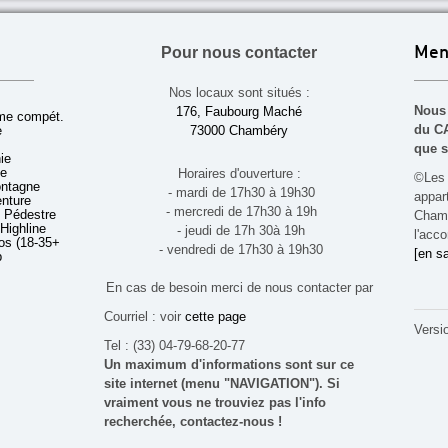
Pour nous contacter
Men
Nos locaux sont situés :
Nous 
176, Faubourg Maché
sme compét.
du CA
e
73000 Chambéry
que s
ie
ue
Horaires d'ouverture :
©Les 
ontagne
- mardi de 17h30 à 19h30
appa
enture
- mercredi de 17h30 à 19h
 Pédestre
Chamb
 Highline
- jeudi de 17h 30à 19h
l'acco
s (18-35+ ans)
- vendredi de 17h30 à 19h30
[en sa
b
En cas de besoin merci de nous contacter par
Courriel : voir
cette page
Versi
Tel : (33) 04-79-68-20-77
Un maximum d'informations sont sur ce
site internet (menu "NAVIGATION"). Si
vraiment vous ne trouviez pas l'info
recherchée, contactez-nous !