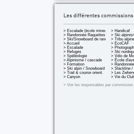
Les différentes commissions
> Escalade (école mineurs)
> Handicaf
> Randonnée Raquettes
> Ski alpini
> Ski/Snowboard de rando.
> Tribu alpin
> Accueil
> EcoCAF
> Escalade
> Photograph
> Refuges
> Ski nordiq
> Spéléologie
> Vélo de M
> Alpinisme / cascade
> École d'av
> Formation
> Randonnée
> Ski alpin / Snowboard
> Slackline /
> Trail & course orient.
> Les Zwheno
> Canyon
> Vie du Clu
> Voir les responsables par commission