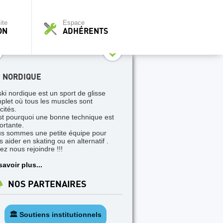
ite
Espace
ON
ADHÉRENTS
I NORDIQUE
ski nordique est un sport de glisse
plet où tous les muscles sont
icités.
st pourquoi une bonne technique est
ortante.
s sommes une petite équipe pour
s aider en skating ou en alternatif .
ez nous rejoindre !!!
savoir plus...
NOS PARTENAIRES
🏛️ Soutiens institutionnels