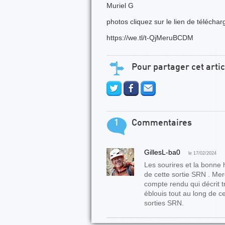
Muriel G
photos cliquez sur le lien de télécha
https://we.tl/t-QjMeruBCDM
Pour partager cet artic
1
Commentaires
GillesL-ba0
le 17/02/2024
Les sourires et la bonne
de cette sortie SRN . Mer
compte rendu qui décrit t
éblouis tout au long de ce
sorties SRN.