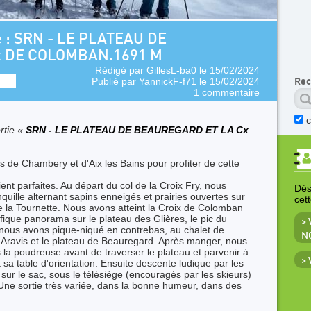
e : SRN - LE PLATEAU DE
x DE COLOMBAN.1691 M
Rédigé par
GillesL-ba0
le 15/02/2024
Publié par
YannickF-f71
le 15/02/2024
Rec
1 commentaire
rtie «
SRN - LE PLATEAU DE BEAUREGARD ET LA Cx
s de Chambery et d'Aix les Bains pour profiter de cette
ent parfaites. Au départ du col de la Croix Fry, nous
Déso
quille alternant sapins enneigés et prairies ouvertes sur
cet
 la Tournette. Nous avons atteint la Croix de Colomban
que panorama sur le plateau des Glières, le pic du
> 
s nous avons pique-niqué en contrebas, au chalet de
N
Aravis et le plateau de Beauregard. Après manger, nous
 la poudreuse avant de traverser le plateau et parvenir à
>
t sa table d'orientation. Ensuite descente ludique par les
s sur le sac, sous le télésiège (encouragés par les skieurs)
. Une sortie très variée, dans la bonne humeur, dans des