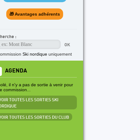
🎁 Avantages adhérents
herche :
commission
Ski nordique
uniquement
AGENDA
lé, il n'y a pas de sortie à venir pour
te commission...
VOIR TOUTES LES SORTIES SKI
ORDIQUE
 VOIR TOUTES LES SORTIES DU CLUB