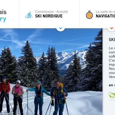
Commission - Activité
La carte du s
SKI NORDIQUE
NAVIGATI
SK
Le 
com
soll
C'e
imp
Nou
vou
Ven
en 