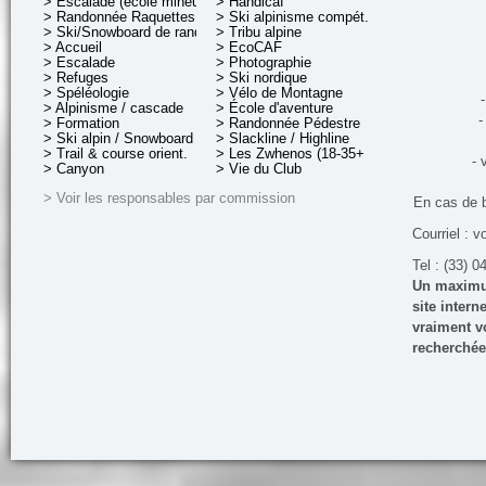
> Escalade (école mineurs)
> Handicaf
> Randonnée Raquettes
> Ski alpinisme compét.
> Ski/Snowboard de rando.
> Tribu alpine
> Accueil
> EcoCAF
> Escalade
> Photographie
> Refuges
> Ski nordique
> Spéléologie
> Vélo de Montagne
-
> Alpinisme / cascade
> École d'aventure
-
> Formation
> Randonnée Pédestre
> Ski alpin / Snowboard
> Slackline / Highline
> Trail & course orient.
> Les Zwhenos (18-35+ ans)
- 
> Canyon
> Vie du Club
> Voir les responsables par commission
En cas de 
Courriel : v
Tel : (33) 0
Un maximum
site inter
vraiment vo
recherchée