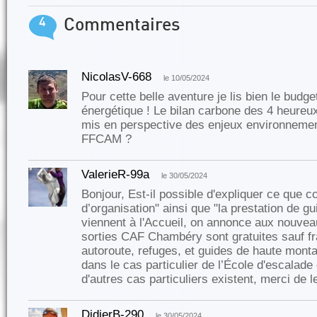
4
Commentaires
NicolasV-668
le 10/05/2024
Pour cette belle aventure je lis bien le bud
énergétique ! Le bilan carbone des 4 heureux 
mis en perspective des enjeux environnemen
FFCAM ?
ValerieR-99a
le 30/05/2024
Bonjour, Est-il possible d'expliquer ce que c
d’organisation" ainsi que "la prestation de gu
viennent à l'Accueil, on annonce aux nouvea
sorties CAF Chambéry sont gratuites sauf fr
autoroute, refuges, et guides de haute mont
dans le cas particulier de l’École d'escalade 
d'autres cas particuliers existent, merci de l
DidierB-290
le 30/05/2024