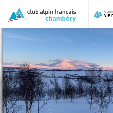
Commi
VIE 