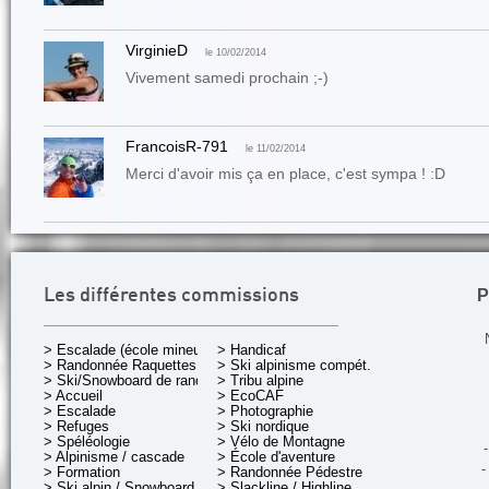
VirginieD
le 10/02/2014
Vivement samedi prochain ;-)
FrancoisR-791
le 11/02/2014
Merci d'avoir mis ça en place, c'est sympa ! :D
P
Les différentes commissions
> Escalade (école mineurs)
> Handicaf
> Randonnée Raquettes
> Ski alpinisme compét.
> Ski/Snowboard de rando.
> Tribu alpine
> Accueil
> EcoCAF
> Escalade
> Photographie
> Refuges
> Ski nordique
> Spéléologie
> Vélo de Montagne
-
> Alpinisme / cascade
> École d'aventure
-
> Formation
> Randonnée Pédestre
> Ski alpin / Snowboard
> Slackline / Highline