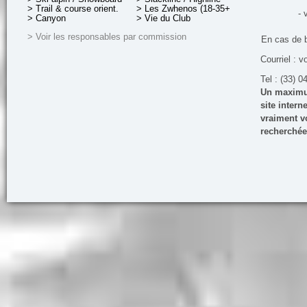
> Trail & course orient.
> Les Zwhenos (18-35+ ans)
- 
> Canyon
> Vie du Club
> Voir les responsables par commission
En cas de 
Courriel : v
Tel : (33) 0
Un maximum
site inter
vraiment vo
recherchée