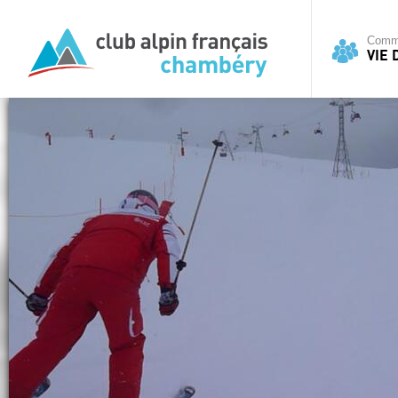
Commi
VIE 