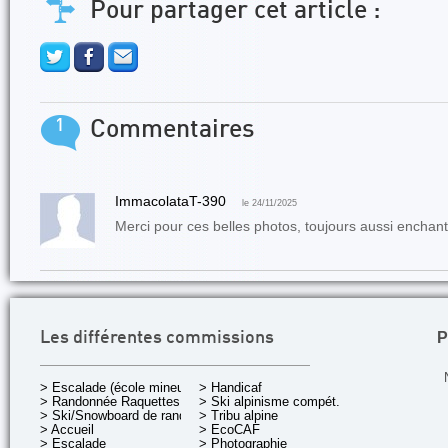
Pour partager cet article :
1
Commentaires
ImmacolataT-390
le 24/11/2025
Merci pour ces belles photos, toujours aussi enchante
P
Les différentes commissions
> Escalade (école mineurs)
> Handicaf
> Randonnée Raquettes
> Ski alpinisme compét.
> Ski/Snowboard de rando.
> Tribu alpine
> Accueil
> EcoCAF
> Escalade
> Photographie