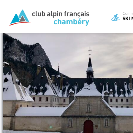
Commi
SKI