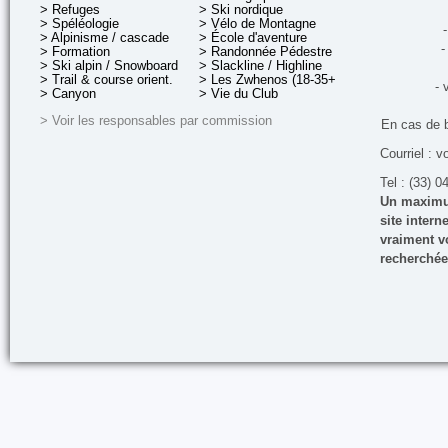
> Refuges
> Ski nordique
> Spéléologie
> Vélo de Montagne
-
> Alpinisme / cascade
> École d'aventure
-
> Formation
> Randonnée Pédestre
> Ski alpin / Snowboard
> Slackline / Highline
> Trail & course orient.
> Les Zwhenos (18-35+ ans)
- 
> Canyon
> Vie du Club
> Voir les responsables par commission
En cas de 
Courriel : v
Tel : (33) 0
Un maximum
site inter
vraiment vo
recherchée