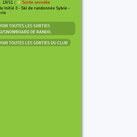
. 18/11
|
Sortie annulée
le Initié 3 - Ski de randonnée Sylvie -
érie
 VOIR TOUTES LES SORTIES
KI/SNOWBOARD DE RANDO.
 VOIR TOUTES LES SORTIES DU CLUB