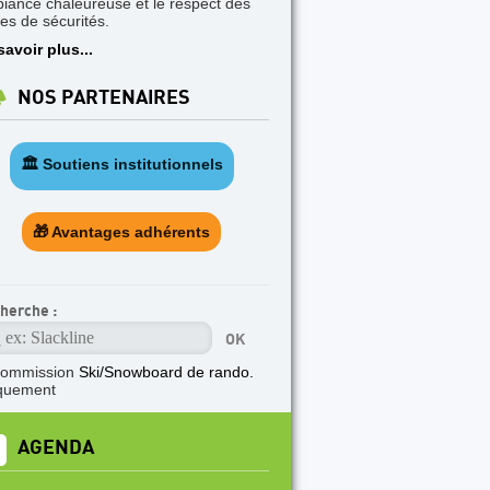
iance chaleureuse et le respect des
les de sécurités.
savoir plus...
NOS PARTENAIRES
🏛️ Soutiens institutionnels
🎁 Avantages adhérents
herche :
commission
Ski/Snowboard de rando.
quement
AGENDA