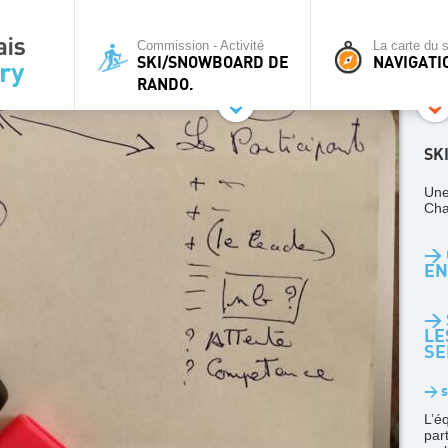
Commission - Activité
La carte du s
SKI/SNOWBOARD DE
NAVIGATI
RANDO.
SK
Une
Cha
> 
EN
> 
LE
SE
> s
L’é
par