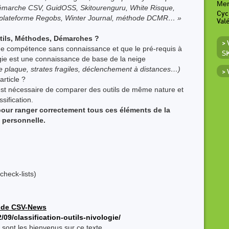
Mer
Démarche CSV, GuidOSS, Skitourenguru, White Risque,
Cyc
s, plateforme Regobs, Winter Journal, méthode DCMR… »
Val
tils, Méthodes, Démarches ?
>
pas de compétence sans connaissance et que le pré-requis à
S
logie est une connaissance de base de la neige
plaque, strates fragiles, déclenchement à distances…)
>
article ?
l est nécessaire de comparer des outils de même nature et
sification.
 pour ranger correctement tous ces éléments de la
s personnelle.
heck-lists)
ite de CSV-News
9/classification-outils-nivologie/
 sont les bienvenus sur ce texte.