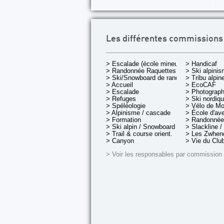
Les différentes commissions
> Escalade (école mineurs)
> Handicaf
> Randonnée Raquettes
> Ski alpini
> Ski/Snowboard de rando.
> Tribu alpin
> Accueil
> EcoCAF
> Escalade
> Photograph
> Refuges
> Ski nordiq
> Spéléologie
> Vélo de M
> Alpinisme / cascade
> École d'av
> Formation
> Randonnée
> Ski alpin / Snowboard
> Slackline /
> Trail & course orient.
> Les Zwheno
> Canyon
> Vie du Clu
> Voir les responsables par commission