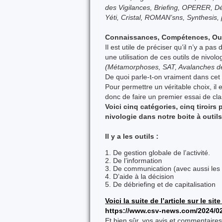
des Vigilances, Briefing, OPERER, 
Yéti, Cristal, ROMAN’sns, Synthesi
Connaissances, Compétences, Ou
Il est utile de préciser qu’il n’y a 
une utilisation de ces outils de nivo
(Métamorphoses, SAT, Avalanches de 
De quoi parle-t-on vraiment dans cet 
Pour permettre un véritable choix, i
donc de faire un premier essai de clas
Voici cinq catégories,
cinq tiroirs
nivologie dans notre boite à outil
Il y a les outils :
De gestion globale de l’activité.
De l’information
De communication (avec aussi les c
D’aide à la décision
De débriefing et de capitalisation
Voici la suite de l’article sur le s
https://www.csv-news.com/2024/02/0
Et bien sûr, vos avis et commentaires