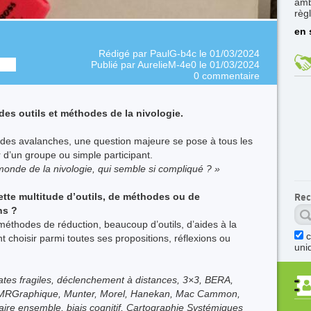
amb
règ
en 
Rédigé par
PaulG-b4c
le 01/03/2024
Publié par
AurelieM-4e0
le 01/03/2024
0 commentaire
 des outils et méthodes de la nivologie.
t des avalanches, une question majeure se pose à tous les
r d’un groupe ou simple participant.
monde de la nivologie, qui semble si compliqué ? »
ette multitude d’outils, de méthodes ou de
Rec
ns ?
méthodes de réduction, beaucoup d’outils, d’aides à la
 choisir parmi toutes ses propositions, réflexions ou
uni
ates fragiles, déclenchement à distances, 3×3, BERA,
, MRGraphique, Munter, Morel, Hanekan, Mac Cammon,
aire ensemble, biais cognitif, Cartographie Systémiques