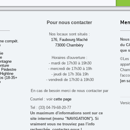
Pour nous contacter
Men
Nos locaux sont situés :
Nous 
176, Faubourg Maché
sme compét.
du CA
e
73000 Chambéry
que s
ie
ue
Horaires d'ouverture :
©Les 
ontagne
- mardi de 17h30 à 19h30
appa
enture
- mercredi de 17h30 à 19h
 Pédestre
Chamb
 Highline
- jeudi de 17h 30à 19h
l'acco
s (18-35+ ans)
- vendredi de 17h30 à 19h30
[en sa
b
En cas de besoin merci de nous contacter par
Courriel : voir
cette page
Versi
Tel : (33) 04-79-68-20-77
Un maximum d'informations sont sur ce
site internet (menu "NAVIGATION"). Si
vraiment vous ne trouviez pas l'info
recherchée, contactez-nous !