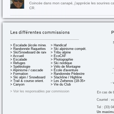
Coincée dans mon canapé, j’apprécie les sourires ca
CR.
P
Les différentes commissions
> Escalade (école mineurs)
> Handicaf
> Randonnée Raquettes
> Ski alpinisme compét.
> Ski/Snowboard de rando.
> Tribu alpine
> Accueil
> EcoCAF
> Escalade
> Photographie
> Refuges
> Ski nordique
> Spéléologie
> Vélo de Montagne
-
> Alpinisme / cascade
> École d'aventure
-
> Formation
> Randonnée Pédestre
> Ski alpin / Snowboard
> Slackline / Highline
> Trail & course orient.
> Les Zwhenos (18-35+ ans)
- 
> Canyon
> Vie du Club
> Voir les responsables par commission
En cas de 
Courriel : v
Tel : (33) 0
Un maximum