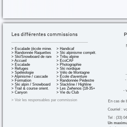
P
Les différentes commissions
> Escalade (école mineurs)
> Handicaf
> Randonnée Raquettes
> Ski alpinisme compét.
> Ski/Snowboard de rando.
> Tribu alpine
> Accueil
> EcoCAF
> Escalade
> Photographie
> Refuges
> Ski nordique
> Spéléologie
> Vélo de Montagne
-
> Alpinisme / cascade
> École d'aventure
-
> Formation
> Randonnée Pédestre
> Ski alpin / Snowboard
> Slackline / Highline
> Trail & course orient.
> Les Zwhenos (18-35+ ans)
- 
> Canyon
> Vie du Club
> Voir les responsables par commission
En cas de 
Courriel : v
Tel : (33) 0
Un maximum