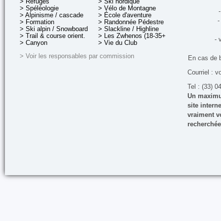
> Refuges
> Ski nordique
> Spéléologie
> Vélo de Montagne
-
> Alpinisme / cascade
> École d'aventure
-
> Formation
> Randonnée Pédestre
> Ski alpin / Snowboard
> Slackline / Highline
> Trail & course orient.
> Les Zwhenos (18-35+ ans)
- 
> Canyon
> Vie du Club
> Voir les responsables par commission
En cas de 
Courriel : v
Tel : (33) 0
Un maximum
site inter
vraiment vo
recherchée