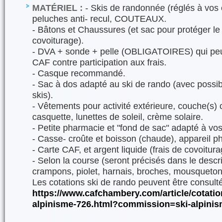
MATÉRIEL :
- Skis de randonnée (réglés à vos
peluches anti- recul, COUTEAUX.
- Bâtons et Chaussures (et sac pour protéger le 
covoiturage).
- DVA + sonde + pelle (OBLIGATOIRES) qui peuv
CAF contre participation aux frais.
- Casque recommandé.
- Sac à dos adapté au ski de rando (avec possib
skis).
- Vêtements pour activité extérieure, couche(s)
casquette, lunettes de soleil, crème solaire.
- Petite pharmacie et "fond de sac" adapté à vos
- Casse- croûte et boisson (chaude), appareil p
- Carte CAF, et argent liquide (frais de covoitura
- Selon la course (seront précisés dans le descript
crampons, piolet, harnais, broches, mousqueton
Les cotations ski de rando peuvent être consulté
https://www.cafchambery.com/article/cotation
alpinisme-726.html?commission=ski-alpini