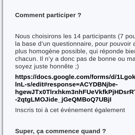
Comment participer ?
Nous choisirons les 14 participants (7 po
la base d’un questionnaire, pour pouvoir 
plus homogène possible, qui réponde bie
chacun. Il n’y a donc pas de bonne ou m
soyez juste honnête ;)
https://docs.google.com/forms/d/1
lnL-s/edit#response=ACYDBNjbe-
hgewJTx0Tlrxhkm3nhFUeVkfkPjHDsrRT
-2qtgLMOJide_jGeQMBoQ7UBjI
Inscris toi à cet événement également
Super, ça commence quand ?