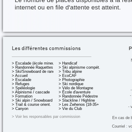
internet ou en file d'attente est atteint.
P
Les différentes commissions
> Escalade (école mineurs)
> Handicaf
> Randonnée Raquettes
> Ski alpinisme compét.
> Ski/Snowboard de rando.
> Tribu alpine
> Accueil
> EcoCAF
> Escalade
> Photographie
> Refuges
> Ski nordique
> Spéléologie
> Vélo de Montagne
-
> Alpinisme / cascade
> École d'aventure
-
> Formation
> Randonnée Pédestre
> Ski alpin / Snowboard
> Slackline / Highline
> Trail & course orient.
> Les Zwhenos (18-35+ ans)
- 
> Canyon
> Vie du Club
> Voir les responsables par commission
En cas de 
Courriel : v