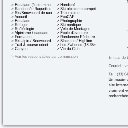
> Escalade (école mineurs)
> Handicaf
> Randonnée Raquettes
> Ski alpinisme compét.
> Ski/Snowboard de rando.
> Tribu alpine
> Accueil
> EcoCAF
> Escalade
> Photographie
> Refuges
> Ski nordique
> Spéléologie
> Vélo de Montagne
-
> Alpinisme / cascade
> École d'aventure
-
> Formation
> Randonnée Pédestre
> Ski alpin / Snowboard
> Slackline / Highline
> Trail & course orient.
> Les Zwhenos (18-35+ ans)
- 
> Canyon
> Vie du Club
> Voir les responsables par commission
En cas de 
Courriel : v
Tel : (33) 0
Un maximum
site inter
vraiment vo
recherchée