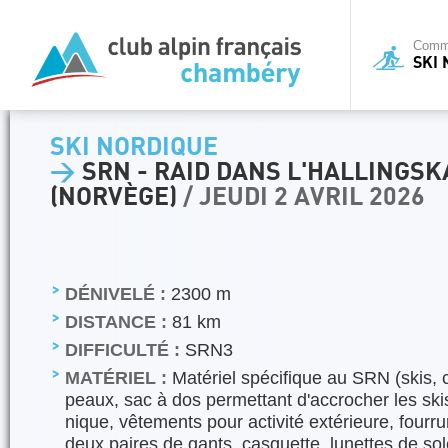
Commi
SKI
SKI NORDIQUE
>
SRN - RAID DANS L'HALLINGS
(NORVÈGE)
/ JEUDI 2 AVRIL 2026
DÉNIVELÉ :
2300 m
DISTANCE :
81 km
DIFFICULTÉ :
SRN3
MATÉRIEL :
Matériel spécifique au SRN (skis, 
peaux, sac à dos permettant d'accrocher les ski
nique, vêtements pour activité extérieure, fourru
deux paires de gants, casquette, lunettes de sole