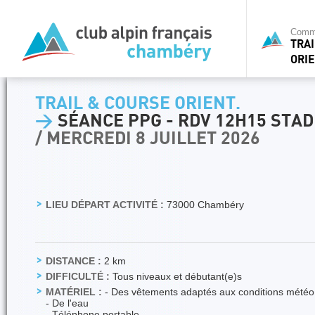
Commi
TRA
ORIE
TRAIL & COURSE ORIENT.
>
SÉANCE PPG - RDV 12H15 STA
/ MERCREDI 8 JUILLET 2026
LIEU DÉPART ACTIVITÉ :
73000 Chambéry
DISTANCE :
2 km
DIFFICULTÉ :
Tous niveaux et débutant(e)s
MATÉRIEL :
- Des vêtements adaptés aux conditions météo
- De l'eau
- Téléphone portable