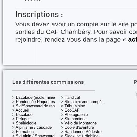
Inscriptions :
Vous devez avoir un compte sur le site po
sorties du CAF Chambéry. Pour savoir 
rejoindre, rendez-vous dans la page «
ac
P
Les différentes commissions
> Escalade (école mineurs)
> Handicaf
> Randonnée Raquettes
> Ski alpinisme compét.
> Ski/Snowboard de rando.
> Tribu alpine
> Accueil
> EcoCAF
> Escalade
> Photographie
> Refuges
> Ski nordique
> Spéléologie
> Vélo de Montagne
-
> Alpinisme / cascade
> École d'aventure
-
> Formation
> Randonnée Pédestre
> Ski alpin / Snowboard
> Slackline / Highline