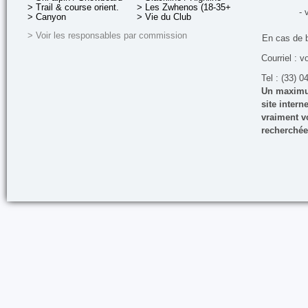
> Trail & course orient.
> Les Zwhenos (18-35+ ans)
- 
> Canyon
> Vie du Club
> Voir les responsables par commission
En cas de 
Courriel : v
Tel : (33) 0
Un maximum
site inter
vraiment vo
recherchée