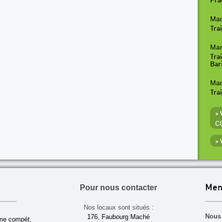
Pra
Mar
Trai
Mar
Tra
Bar
Mar
Tra
> 
C
>
Pour nous contacter
Men
Nos locaux sont situés :
Nous 
176, Faubourg Maché
sme compét.