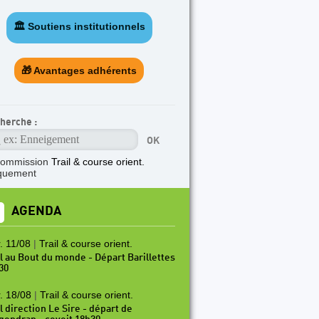
🏛️ Soutiens institutionnels
🎁 Avantages adhérents
herche :
commission
Trail & course orient.
quement
AGENDA
. 11/08
|
Trail & course orient.
il au Bout du monde - Départ Barillettes
30
. 18/08
|
Trail & course orient.
l direction Le Sire - départ de