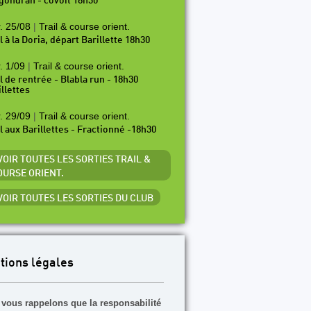
gondran - covoit 18h30
. 25/08
|
Trail & course orient.
l à la Doria, départ Barillette 18h30
. 1/09
|
Trail & course orient.
il de rentrée - Blabla run - 18h30
illettes
. 29/09
|
Trail & course orient.
il aux Barillettes - Fractionné -18h30
VOIR TOUTES LES SORTIES TRAIL &
OURSE ORIENT.
 VOIR TOUTES LES SORTIES DU CLUB
tions légales
vous rappelons que la responsabilité