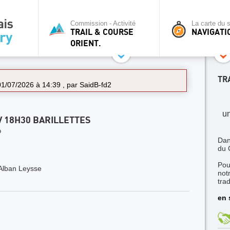
Commission - Activité
La carte du s
TRAIL & COURSE
NAVIGATI
ORIENT.
TR
 01/07/2026 à 14:39 , par
SaidB-fd2
un
V 18H30 BARILLETTES
6
Dan
du 
Pou
Alban Leysse
not
trad
en 