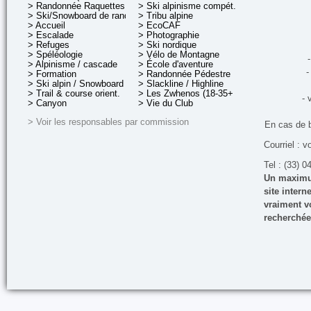
> Randonnée Raquettes
> Ski alpinisme compét.
> Ski/Snowboard de rando.
> Tribu alpine
> Accueil
> EcoCAF
> Escalade
> Photographie
> Refuges
> Ski nordique
> Spéléologie
> Vélo de Montagne
-
> Alpinisme / cascade
> École d'aventure
-
> Formation
> Randonnée Pédestre
> Ski alpin / Snowboard
> Slackline / Highline
> Trail & course orient.
> Les Zwhenos (18-35+ ans)
- 
> Canyon
> Vie du Club
> Voir les responsables par commission
En cas de 
Courriel : v
Tel : (33) 0
Un maximum
site inter
vraiment vo
recherchée