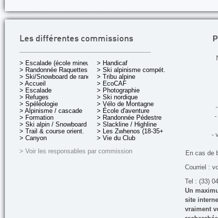
P
Les différentes commissions
> Escalade (école mineurs)
> Handicaf
> Randonnée Raquettes
> Ski alpinisme compét.
> Ski/Snowboard de rando.
> Tribu alpine
> Accueil
> EcoCAF
> Escalade
> Photographie
> Refuges
> Ski nordique
> Spéléologie
> Vélo de Montagne
-
> Alpinisme / cascade
> École d'aventure
-
> Formation
> Randonnée Pédestre
> Ski alpin / Snowboard
> Slackline / Highline
> Trail & course orient.
> Les Zwhenos (18-35+ ans)
- 
> Canyon
> Vie du Club
> Voir les responsables par commission
En cas de 
Courriel : v
Tel : (33) 0
Un maximum
site inter
vraiment vo