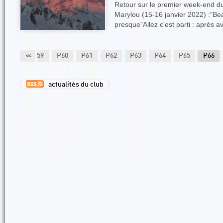
Retour sur le premier week-end du
Marylou (15-16 janvier 2022) :"Be
presque"Allez c'est parti : après a
P58
<<
P59
P60
P61
P62
P63
P64
P65
P66
actualités du club