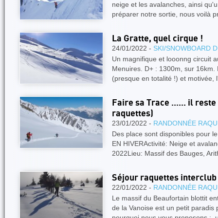
neige et les avalanches, ainsi qu'
préparer notre sortie, nous voilà p
La Gratte, quel cirque !
24/01/2022 -
SKI/SNOWBOARD D
Un magnifique et looonng circuit a
Menuires. D+ : 1300m, sur 16km. 
(presque en totalité !) et motivée, l
Faire sa Trace ...... il res
raquettes)
23/01/2022 -
RANDONNÉE RAQU
Des place sont disponibles pour l
EN HIVERActivité: Neige et avalan
2022Lieu: Massif des Bauges, Ari
Séjour raquettes interclub
22/01/2022 -
RANDONNÉE RAQU
Le massif du Beaufortain blottit e
de la Vanoise est un petit paradis p
pourquoi nous vous proposons : 