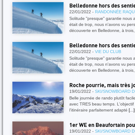
Belledonne hors des senti
22/01/2022 -
RANDONNÉE RAQU
Solitude "presque" garantie nous a
était de trop, nous n'avons vu pers
découverte en Belledonne, à trois
Belledonne hors des senti
22/01/2022 -
VIE DU CLUB
Solitude "presque" garantie nous a
était de trop, nous n'avons vu pers
découverte en Belledonne, à trois
Roche pourrie, mais très jo
19/01/2022 -
SKI/SNOWBOARD D
Belle journée de rando plutôt facil
avec TRES beau temps. L'objectif 
l'itinéraire parfaitement adapté
[...]
1er WE en Beaufortain pou
19/01/2022 -
SKI/SNOWBOARD D