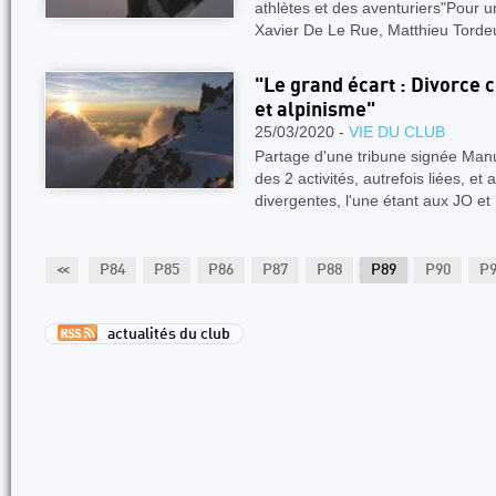
athlètes et des aventuriers"Pour u
Xavier De Le Rue, Matthieu Torde
"Le grand écart : Divorce
et alpinisme"
25/03/2020 -
VIE DU CLUB
Partage d'une tribune signée Manu I
des 2 activités, autrefois liées, e
divergentes, l'une étant aux JO et
82
P83
<<
P84
P85
P86
P87
P88
P89
P90
P
actualités du club