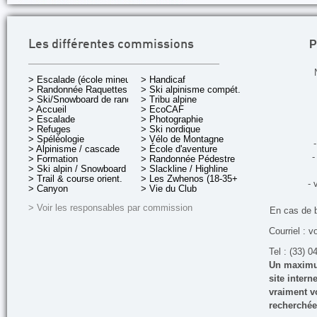
P
Les différentes commissions
> Escalade (école mineurs)
> Handicaf
> Randonnée Raquettes
> Ski alpinisme compét.
> Ski/Snowboard de rando.
> Tribu alpine
> Accueil
> EcoCAF
> Escalade
> Photographie
> Refuges
> Ski nordique
> Spéléologie
> Vélo de Montagne
-
> Alpinisme / cascade
> École d'aventure
-
> Formation
> Randonnée Pédestre
> Ski alpin / Snowboard
> Slackline / Highline
> Trail & course orient.
> Les Zwhenos (18-35+ ans)
- 
> Canyon
> Vie du Club
> Voir les responsables par commission
En cas de 
Courriel : v
Tel : (33) 0
Un maximum
site inter
vraiment vo
recherchée