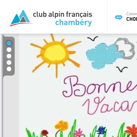
Commi
CHOI
1
2
3
4
5