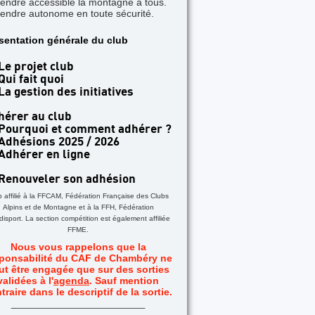
rendre accessible la montagne à tous.
rendre autonome en toute sécurité.
TICLE A LA UNE
sentation générale du club
 jours dans les Aiguilles Rouges - Une formatio
acile
Le projet club
Qui fait quoi
La gestion des initiatives
hérer au club
Pourquoi et comment adhérer ?
Adhésions 2025 / 2026
Adhérer en ligne
Renouveler son adhésion
b affilié à la FFCAM, Fédération Française des Clubs
Alpins et de Montagne et à la FFH, Fédération
isport. La section compétition est également affiliée
FFME.
Nous vous rappelons que la
ponsabilité du CAF de Chambéry ne
ut être engagée que sur des sorties
validées à l'
agenda
. Sauf mention
traire dans le descriptif de la sortie.
_
__________________________