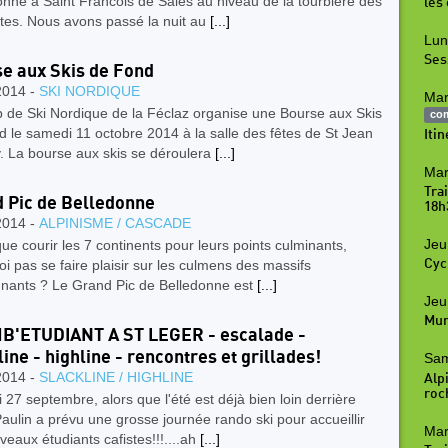
nné à Saint Francois de Sales au niveau de la tourbière des
les
tes. Nous avons passé la nuit au
[...]
Lun
Ses
e aux Skis de Fond
2014 -
SKI NORDIQUE
Mar
b de Ski Nordique de la Féclaz organise une Bourse aux Skis
co
 le samedi 11 octobre 2014 à la salle des fêtes de St Jean
Iti
. La bourse aux skis se déroulera
[...]
Mar
Tra
 Pic de Belledonne
18h
2014 -
ALPINISME / CASCADE
Jeu
que courir les 7 continents pour leurs points culminants,
Cyc
i pas se faire plaisir sur les culmens des massifs
nnants ? Le Grand Pic de Belledonne est
[...]
Jeu
Mur
B'ETUDIANT A ST LEGER - escalade -
line - highline - rencontres et grillades!
Sam
2014 -
SLACKLINE / HIGHLINE
Alpi
roc
27 septembre, alors que l'été est déjà bien loin derrière
aulin a prévu une grosse journée rando ski pour accueillir
Mar
veaux étudiants cafistes!!!....ah
[...]