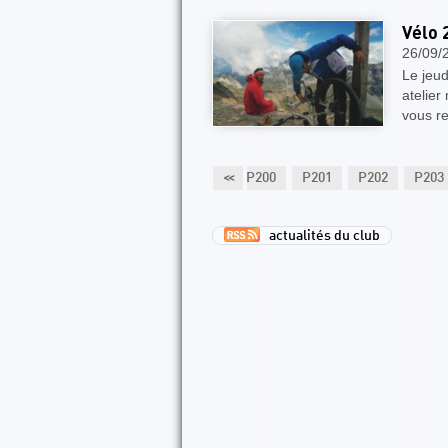
Vélo 
26/09/
Le jeud
atelier
vous r
P196
P197
P198
P199
<<
P200
P201
P202
P203
actualités du club