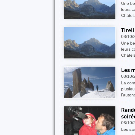
Une bel
leurs c
Châtela
Tirel
08/10/
Une bel
leurs c
Châtela
Les m
08/10/
La com
plusieu
l'auton
Rando
soiré
06/10/
Les sa