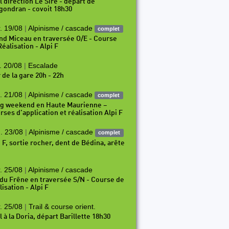
l direction Le Sire - départ de
gondran - covoit 18h30
. 19/08
|
Alpinisme / cascade
complet
nd Miceau en traversée O/E - Course
éalisation - Alpi F
. 20/08
|
Escalade
 de la gare 20h - 22h
. 21/08
|
Alpinisme / cascade
complet
g weekend en Haute Maurienne –
rses d’application et réalisation Alpi F
. 23/08
|
Alpinisme / cascade
complet
i F, sortie rocher, dent de Bédina, arête
. 25/08
|
Alpinisme / cascade
 du Frêne en traversée S/N - Course de
isation - Alpi F
. 25/08
|
Trail & course orient.
l à la Doria, départ Barillette 18h30