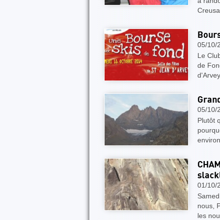
a rando
Creusa
Bours
05/10/
Le Clu
de Fond
d'Arvey
Grand
05/10/
Plutôt 
pourquo
enviro
CHAM
slack
01/10/
Samedi 
nous, P
les nou