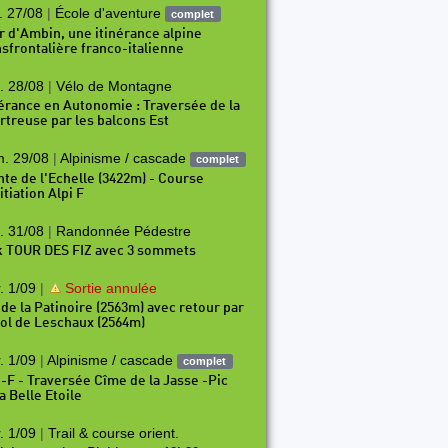
. 27/08
|
École d'aventure
complet
r d'Ambin, une itinérance alpine
nsfrontalière franco-italienne
. 28/08
|
Vélo de Montagne
nérance en Autonomie : Traversée de la
rtreuse par les balcons Est
. 29/08
|
Alpinisme / cascade
complet
P212
P213
P214
P215
P216
P217
P218
P219
nte de l'Echelle (3422m) - Course
itiation Alpi F
. 31/08
|
Randonnée Pédestre
k TOUR DES FIZ avec 3 sommets
. 1/09
|
Sortie annulée
 de la Patinoire (2563m) avec retour par
Col de Leschaux (2564m)
. 1/09
|
Alpinisme / cascade
complet
i-F - Traversée Cîme de la Jasse -Pic
a Belle Etoile
. 1/09
|
Trail & course orient.