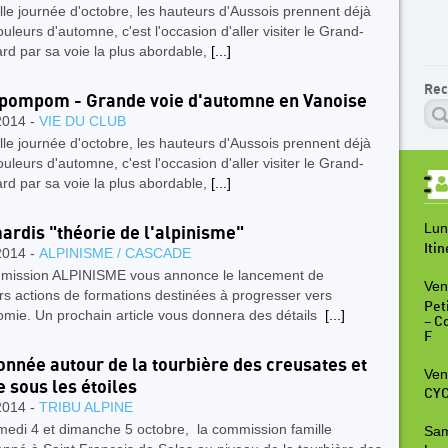
le journée d'octobre, les hauteurs d'Aussois prennent déjà
ouleurs d'automne, c'est l'occasion d'aller visiter le Grand-
rd par sa voie la plus abordable,
[...]
Rec
ipompom - Grande voie d'automne en Vanoise
2014 -
VIE DU CLUB
le journée d'octobre, les hauteurs d'Aussois prennent déjà
ouleurs d'automne, c'est l'occasion d'aller visiter le Grand-
rd par sa voie la plus abordable,
[...]
Lun
ardis "théorie de l'alpinisme"
Iti
2014 -
ALPINISME / CASCADE
mission ALPINISME vous annonce le lancement de
Ven
rs actions de formations destinées à progresser vers
Peti
omie. Un prochain article vous donnera des détails
[...]
– C
F
nnée autour de la tourbière des creusates et
Ven
e sous les étoiles
CYC
2014 -
TRIBU ALPINE
medi 4 et dimanche 5 octobre, la commission famille
Sam