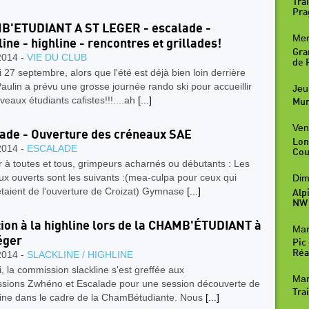
Trai
Pra
B'ETUDIANT A ST LEGER - escalade -
Mer
line - highline - rencontres et grillades!
Gra
2014 -
VIE DU CLUB
de R
27 septembre, alors que l'été est déjà bien loin derrière
aulin a prévu une grosse journée rando ski pour accueillir
Jeu
veaux étudiants cafistes!!!....ah
[...]
Mur
Ven
ade - Ouverture des créneaux SAE
Lon
2014 -
ESCALADE
Cou
 à toutes et tous, grimpeurs acharnés ou débutants : Les
x ouverts sont les suivants :(mea-culpa pour ceux qui
Dim
étaient de l'ouverture de Croizat) Gymnase
[...]
Alp
NW
ation à la highline lors de la CHAMB'ÉTUDIANT à
Mar
éger
Pic
Réal
2014 -
SLACKLINE / HIGHLINE
 la commission slackline s'est greffée aux
Mar
sions Zwhéno et Escalade pour une session découverte de
Trai
hline dans le cadre de la ChamBétudiante. Nous
[...]