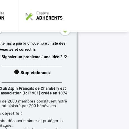
ite
Espace
ON
ADHÉRENTS
ite mis à jour le 6 novembre :
liste des
veautés et correctifs
 Signaler un problème / une idée ? 💡
___________________________________
🛑
Stop violences
___________________________________
Club Alpin Français de Chambéry est
 association (loi 1901) créée en 1874.
s de 2000 membres constituent notre
b administré par 200 bénévoles.
 objectifs :
faire découvrir, aimer et protéger la
tagne.