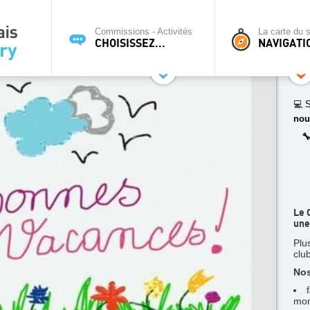
Commissions - Activités
La carte du s
CHOISISSEZ...
NAVIGATI
💻 S
nou

Le 
une
Plu
clu
Nos
mon