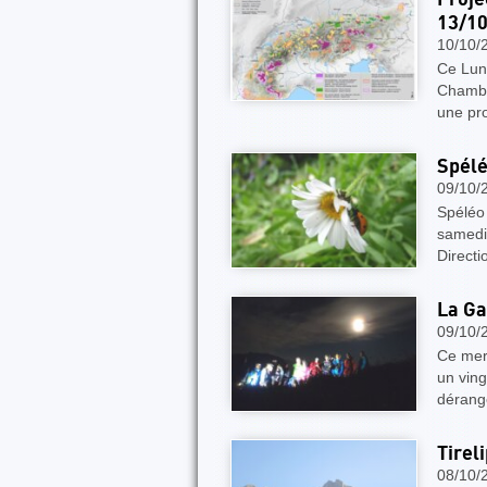
13/1
10/10/
Ce Lun
Chambé
une pro
Spélé
09/10/
Spéléo
samedi 
Directi
La Ga
09/10/
Ce merc
un vingt
dérang
Tirel
08/10/