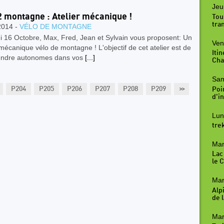
Jeu
2 montagne : Atelier mécanique !
Tou
tra
2014 -
VÉLO DE MONTAGNE
i 16 Octobre, Max, Fred, Jean et Sylvain vous proposent: Un
Ven
 mécanique vélo de montagne ! L'objectif de cet atelier est de
Iti
endre autonomes dans vos
[...]
Cha
Sam
P204
P205
P206
P207
P208
P209
>>
P210
P211
Poi
d'in
Lun
tre
Mar
Lac
le 
Mar
Alp
de l
Mar