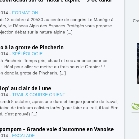
0
2014 -
FORMATION
di 13 octobre à 20h30 au centre de congrès Le Manège à
Con
ry, le Réseau Alpin des Espaces Protégés vous propose
jection débat sur la nature alpine
[...]
o à la grotte de Pincherin
2014 -
SPÉLÉOLOGIE
 à Pincherin Temps gris, chaud et sec annoncé pour ce
: idéal pour aller se mettre au frais sous le Granier !!!
on donc la grotte de Pincherin,
[...]
lop' au clair de Lune
2014 -
TRAIL & COURSE ORIENT.
redi 8 octobre, après une dure et longue journée de travail,
aine de traileurs cafistes tarés (pour faire du trail, il faut être
é, c'est prouvé)
[...]
ipompom - Grande voie d'automne en Vanoise
2014 -
ESCALADE