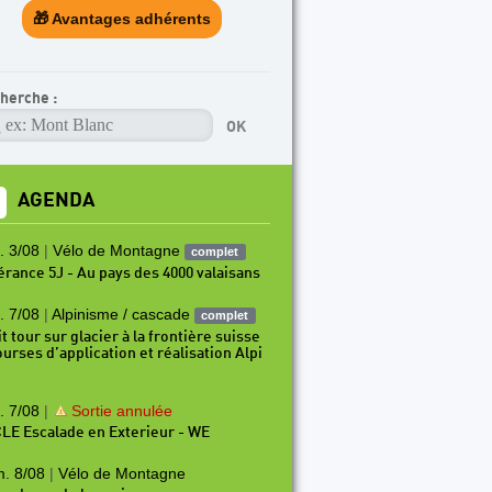
🎁 Avantages adhérents
herche :
AGENDA
. 3/08
|
Vélo de Montagne
complet
nérance 5J - Au pays des 4000 valaisans
. 7/08
|
Alpinisme / cascade
complet
t tour sur glacier à la frontière suisse
ourses d’application et réalisation Alpi
. 7/08
|
Sortie annulée
LE Escalade en Exterieur - WE
. 8/08
|
Vélo de Montagne