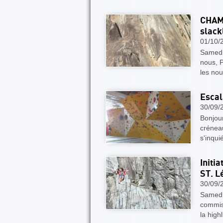
CHAM
slack
01/10/
Samedi 
nous, P
les nou
Escal
30/09/
Bonjour
créneau
s'inqui
Initi
ST. L
30/09/
Samedi,
commis
la hig