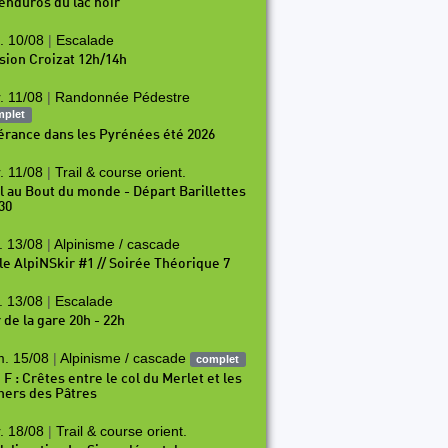
 enduros du lac noir
. 10/08
|
Escalade
sion Croizat 12h/14h
. 11/08
|
Randonnée Pédestre
mplet
nérance dans les Pyrénées été 2026
. 11/08
|
Trail & course orient.
il au Bout du monde - Départ Barillettes
30
. 13/08
|
Alpinisme / cascade
le AlpiNSkir #1 // Soirée Théorique 7
. 13/08
|
Escalade
 de la gare 20h - 22h
. 15/08
|
Alpinisme / cascade
complet
 F : Crêtes entre le col du Merlet et les
hers des Pâtres
. 18/08
|
Trail & course orient.