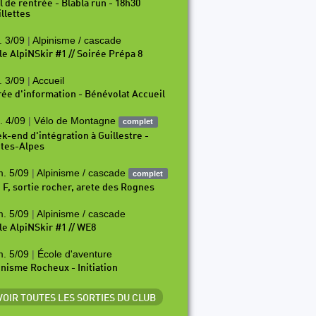
il de rentrée - Blabla run - 18h30
illettes
. 3/09
|
Alpinisme / cascade
le AlpiNSkir #1 // Soirée Prépa 8
. 3/09
|
Accueil
rée d'information - Bénévolat Accueil
. 4/09
|
Vélo de Montagne
complet
k-end d'intégration à Guillestre -
tes-Alpes
. 5/09
|
Alpinisme / cascade
complet
i F, sortie rocher, arete des Rognes
. 5/09
|
Alpinisme / cascade
le AlpiNSkir #1 // WE8
. 5/09
|
École d'aventure
inisme Rocheux - Initiation
 VOIR TOUTES LES SORTIES DU CLUB