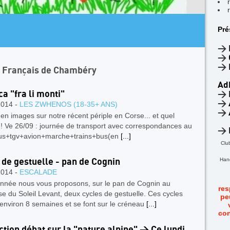
AR
Pré
4
F
>
>
>
n Français de Chambéry
Ad
ca "fra li monti"
>
>
2014 -
LES ZWHENOS (18-35+ ANS)
>
en images sur notre récent périple en Corse... et quel
 ! Ve 26/09 : journée de transport avec correspondances au
>
 bus+tgv+avion+marche+trains+bus(en
[...]
Clu
Hand
 de gestuelle - pan de Cognin
2014 -
ESCALADE
année nous vous proposons, sur le pan de Cognin au
res
 du Soleil Levant, deux cycles de gestuelle. Ces cycles
pe
environ 8 semaines et se font sur le créneau
[...]
con
ction débat sur la "nature alpine" > Ce lundi