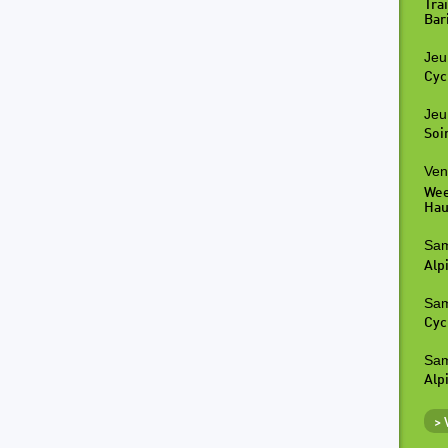
Tra
Bar
Jeu
Cyc
Jeu
Soi
Ven
Wee
Hau
Sam
Alp
Sam
Cyc
Sam
Alp
>