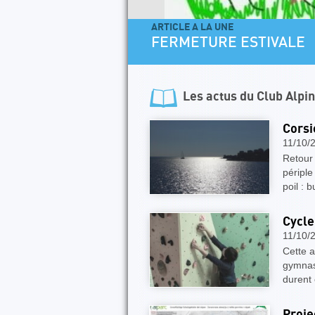
ARTICLE A LA UNE
FERMETURE ESTIVALE
Les actus du
Club Alpi
Corsi
11/10/
Retour 
périple
poil :
Cycle
11/10/
Cette 
gymnase
durent 
Proje