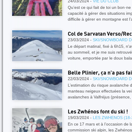
24/03/2024 -
VIE DU CLUB
Qu’est ce qui fait de toi un bon·
capacité à gérer des situations im
difficile à gérer en montagne est l
Col de Sarvatan Verso/Rec
23/03/2024 -
SKI/SNOWBOARD D
Le départ matinal, fixé à 6h15, n'
au sommeil, et je me suis retrouvé
voiture, emportée par le doux ba
Belle Plinier, ça n’a pas fait
22/03/2024 -
SKI/SNOWBOARD D
L’estimation du risque avalanche 
manteau neigeux effectuées la veil
avalanches à Valfréjus (présence,
Les Zwhénos font du ski !
19/03/2024 -
LES ZWHENOS (18-
En ce 17 mars et à l’occasion de la
commission ski alpin, les Zwhénos