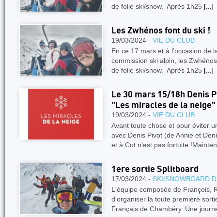
de folie ski/snow. Après 1h25
[...]
Les Zwhénos font du ski !
19/03/2024 -
VIE DU CLUB
En ce 17 mars et à l’occasion de la
commission ski alpin, les Zwhénos
de folie ski/snow. Après 1h25
[...]
Le 30 mars 15/18h Denis Pi
"Les miracles de la neige"
19/03/2024 -
VIE DU CLUB
Avant toute chose et pour éviter
avec Denis Pivot (de Annie et Deni
et à Cot n'est pas fortuite !Mainte
1ere sortie Splitboard
17/03/2024 -
SKI/SNOWBOARD D
L'équipe composée de François, Ro
d'organiser la toute première sorti
Français de Chambéry. Une jour