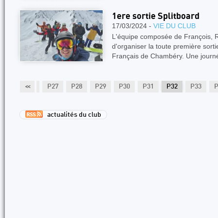
1ere sortie Splitboard
17/03/2024 -
VIE DU CLUB
L'équipe composée de François, Ro
d'organiser la toute première sorti
Français de Chambéry. Une jour
P25
P26
<<
P27
P28
P29
P30
P31
P32
P33
P
actualités du club