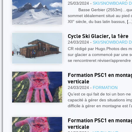
25/03/2024 -
SKI/SNOWBOARD D
Basse Gerbier (2553m)…quel n
sommet idéalement situé au pied d
XII° siècle, du bas latin bassus,
[...
Cycle Ski Glacier, la 1ère
24/03/2024 -
SKI/SNOWBOARD D
CR rédigé par Hugo.Photos des m
sur glacier a commencé par une s
se rencontreret réviser/apprendre
Formation PSC1 en montagn
verticale
24/03/2024 -
FORMATION
Qu’est ce qui fait de toi un bon·
capacité à gérer des situations im
difficile à gérer en montagne est l
Formation PSC1 en montagn
verticale