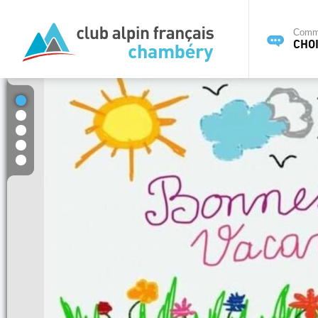
Commi
CHOI
1
2
3
4
5