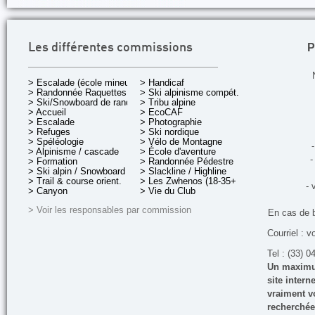
P
Les différentes commissions
> Escalade (école mineurs)
> Handicaf
> Randonnée Raquettes
> Ski alpinisme compét.
> Ski/Snowboard de rando.
> Tribu alpine
> Accueil
> EcoCAF
> Escalade
> Photographie
> Refuges
> Ski nordique
> Spéléologie
> Vélo de Montagne
-
> Alpinisme / cascade
> École d'aventure
-
> Formation
> Randonnée Pédestre
> Ski alpin / Snowboard
> Slackline / Highline
> Trail & course orient.
> Les Zwhenos (18-35+ ans)
- 
> Canyon
> Vie du Club
> Voir les responsables par commission
En cas de 
Courriel : v
Tel : (33) 0
Un maximum
site inter
vraiment vo
recherchée