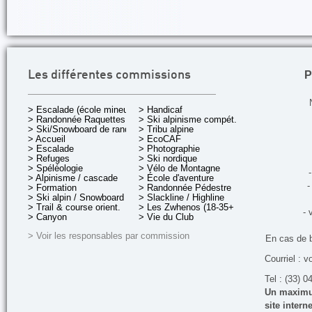
P
Les différentes commissions
> Escalade (école mineurs)
> Handicaf
> Randonnée Raquettes
> Ski alpinisme compét.
> Ski/Snowboard de rando.
> Tribu alpine
> Accueil
> EcoCAF
> Escalade
> Photographie
> Refuges
> Ski nordique
> Spéléologie
> Vélo de Montagne
-
> Alpinisme / cascade
> École d'aventure
-
> Formation
> Randonnée Pédestre
> Ski alpin / Snowboard
> Slackline / Highline
> Trail & course orient.
> Les Zwhenos (18-35+ ans)
- 
> Canyon
> Vie du Club
> Voir les responsables par commission
En cas de 
Courriel : v
Tel : (33) 0
Un maximum
site inter