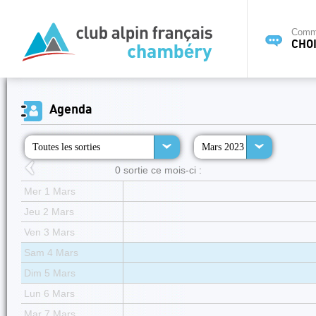
Commi
CHOI
Agenda
Toutes les sorties
Mars 2023
0 sortie ce mois-ci :
Mer 1 Mars
Jeu 2 Mars
Ven 3 Mars
Sam 4 Mars
Dim 5 Mars
Lun 6 Mars
Mar 7 Mars