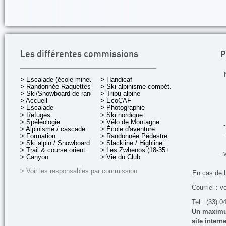
P
Les différentes commissions
> Escalade (école mineurs)
> Handicaf
> Randonnée Raquettes
> Ski alpinisme compét.
> Ski/Snowboard de rando.
> Tribu alpine
> Accueil
> EcoCAF
> Escalade
> Photographie
> Refuges
> Ski nordique
> Spéléologie
> Vélo de Montagne
-
> Alpinisme / cascade
> École d'aventure
-
> Formation
> Randonnée Pédestre
> Ski alpin / Snowboard
> Slackline / Highline
> Trail & course orient.
> Les Zwhenos (18-35+ ans)
- 
> Canyon
> Vie du Club
> Voir les responsables par commission
En cas de 
Courriel : v
Tel : (33) 0
Un maximum
site inter