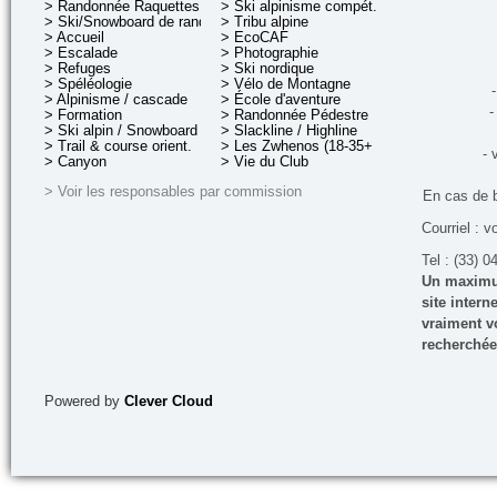
> Randonnée Raquettes
> Ski alpinisme compét.
> Ski/Snowboard de rando.
> Tribu alpine
> Accueil
> EcoCAF
> Escalade
> Photographie
> Refuges
> Ski nordique
> Spéléologie
> Vélo de Montagne
-
> Alpinisme / cascade
> École d'aventure
-
> Formation
> Randonnée Pédestre
> Ski alpin / Snowboard
> Slackline / Highline
> Trail & course orient.
> Les Zwhenos (18-35+ ans)
- 
> Canyon
> Vie du Club
> Voir les responsables par commission
En cas de 
Courriel : v
Tel : (33) 0
Un maximum
site inter
vraiment vo
recherchée
Powered by
Clever Cloud