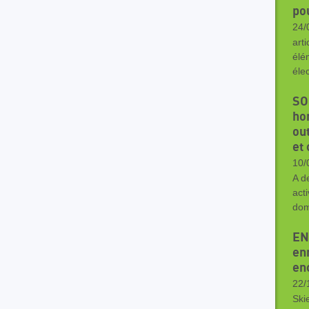
po
24/
art
élé
éle
SO
hor
out
et
10/
A d
act
dom
EN
en
en
22/
Ski