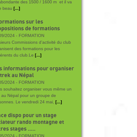
 abondante des 1500 / 1600 m et il va
re beau
[...]
formations sur les
opositions de formations
09/2024 -
FORMATION
sieurs Commissions d’activité du club
anisent des formations pour les
érents du club.Le
[...]
s informations pour organiser
 trek au Népal
05/2024 -
FORMATION
s souhaitez organiser vous même un
k au Népal pour un groupe de
sonnes. Le vendredi 24 mai,
[...]
ace dispo pour un stage
itiateur rando montagne et
res stages .....
05/2024 -
FORMATION