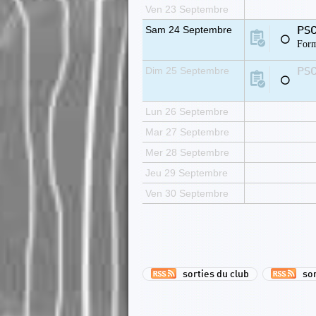
Ven 23 Septembre
Sam 24 Septembre
PSC
⚪
Form
Dim 25 Septembre
PSC
⚪
Lun 26 Septembre
Mar 27 Septembre
Mer 28 Septembre
Jeu 29 Septembre
Ven 30 Septembre
sorties du club
sor