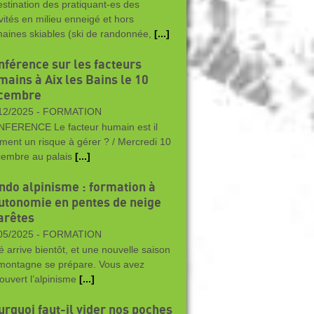
estination des pratiquant-es des
ivités en milieu enneigé et hors
aines skiables (ski de randonnée,
[...]
nférence sur les facteurs
mains à Aix les Bains le 10
cembre
12/2025 -
FORMATION
FERENCE Le facteur humain est il
iment un risque à gérer ? / Mercredi 10
embre au palais
[...]
ndo alpinisme : formation à
autonomie en pentes de neige
 arêtes
05/2025 -
FORMATION
té arrive bientôt, et une nouvelle saison
montagne se prépare. Vous avez
ouvert l’alpinisme
[...]
urquoi faut-il vider nos poches