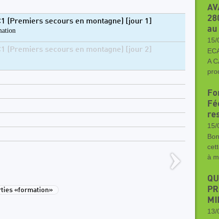
AV
28
1 (Premiers secours en montagne) [jour 1]
au
ation
15/
1 (Premiers secours en montagne) [jour 2]
EC
A C
pro
Fo
Fée
re
15/
Bon
cet
à 
QU
PR
ties «formation»
MI
13/