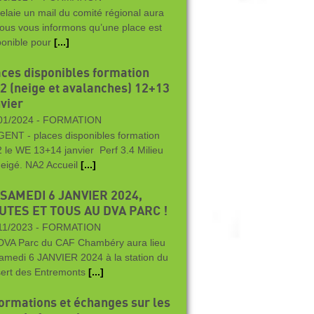
relaie un mail du comité régional aura
Nous vous informons qu’une place est
ponible pour
[...]
aces disponibles formation
2 (neige et avalanches) 12+13
nvier
01/2024 -
FORMATION
ENT - places disponibles formation
 le WE 13+14 janvier Perf 3.4 Milieu
eigé. NA2 Accueil
[...]
 SAMEDI 6 JANVIER 2024,
UTES ET TOUS AU DVA PARC !
11/2023 -
FORMATION
DVA Parc du CAF Chambéry aura lieu
samedi 6 JANVIER 2024 à la station du
ert des Entremonts
[...]
formations et échanges sur les