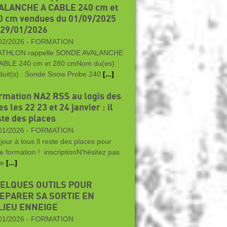
ALANCHE A CABLE 240 cm et
0 cm vendues du 01/09/2025
 29/01/2026
02/2026 -
FORMATION
ATHLON rappelle SONDE AVALANCHE
ABLE 240 cm et 280 cmNom du(es)
duit(s) : Sonde Snow Probe 240
[...]
rmation NA2 RSS au logis des
s les 22 23 et 24 janvier : il
ste des places
01/2026 -
FORMATION
jour à tous Il reste des places pour
te formation ! inscriptionN'hésitez pas
me
[...]
ELQUES OUTILS POUR
EPARER SA SORTIE EN
LIEU ENNEIGE
01/2026 -
FORMATION