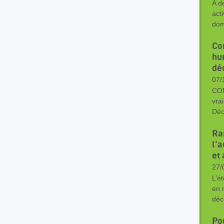
A d
act
dom
Co
hu
dé
07/
CON
vra
Déc
Ra
l'
et
27/
L’é
en 
déc
Po