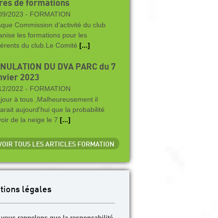
fres de formations
09/2023 -
FORMATION
que Commission d’activité du club
anise les formations pour les
érents du club.Le Comité
[...]
NULATION DU DVA PARC du 7
nvier 2023
12/2022 -
FORMATION
jour à tous ,Malheureusement il
arait aujourd'hui que la probabilité
voir de la neige le 7
[...]
 VOIR TOUS LES ARTICLES FORMATION
tions légales
vous rappelons que la responsabilité