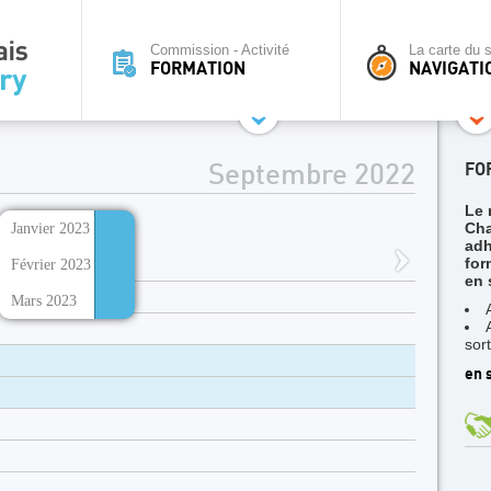
Commission - Activité
La carte du s
FORMATION
NAVIGATI
FO
Septembre 2022
Le 
Janvier 2023
Cha
adh
for
 :
Février 2023
en 
Mars 2023
sort
en 