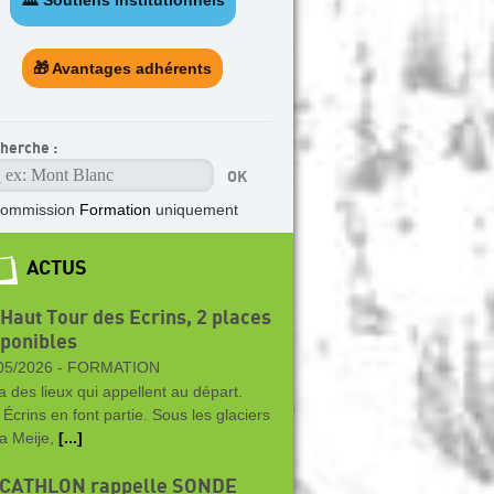
🏛️ Soutiens institutionnels
🎁 Avantages adhérents
herche :
ommission
Formation
uniquement
ACTUS
 Haut Tour des Ecrins, 2 places
sponibles
05/2026 -
FORMATION
 a des lieux qui appellent au départ.
 Écrins en font partie. Sous les glaciers
la Meije,
[...]
CATHLON rappelle SONDE