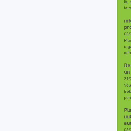
là,
fai
in
pr
05/
Plu
org
adh
De
un
21/
Vou
tre
per
Pl
in
aut
03/