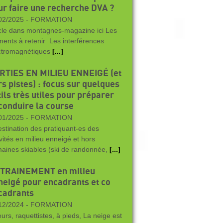
ur faire une recherche DVA ?
02/2025 -
FORMATION
icle dans montagnes-magazine ici Les
ments à retenir Les interférences
ctromagnétiques
[...]
RTIES EN MILIEU ENNEIGÉ (et
s pistes) : focus sur quelques
ils très utiles pour préparer
 conduire la course
01/2025 -
FORMATION
estination des pratiquant-es des
ivités en milieu enneigé et hors
aines skiables (ski de randonnée,
[...]
TRAINEMENT en milieu
neigé pour encadrants et co
cadrants
12/2024 -
FORMATION
eurs, raquettistes, à pieds, La neige est