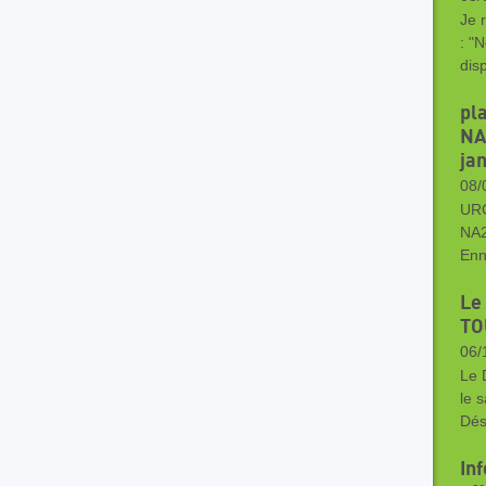
Je 
: "
dis
pl
NA
ja
08/
URG
NA2
Enn
Le
TO
06/
Le 
le 
Dés
In