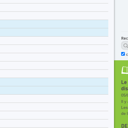
Rec
c
Le
di
05/
Il y
Les
de 
DE