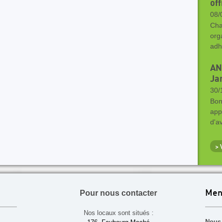
of
08/
Cha
org
adh
AN
Ja
30/
Bon
app
d'a
>
Pour nous contacter
Men
Nos locaux sont situés :
Nous 