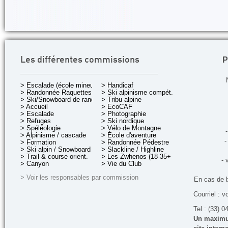
P
Les différentes commissions
> Escalade (école mineurs)
> Handicaf
> Randonnée Raquettes
> Ski alpinisme compét.
> Ski/Snowboard de rando.
> Tribu alpine
> Accueil
> EcoCAF
> Escalade
> Photographie
> Refuges
> Ski nordique
> Spéléologie
> Vélo de Montagne
-
> Alpinisme / cascade
> École d'aventure
-
> Formation
> Randonnée Pédestre
> Ski alpin / Snowboard
> Slackline / Highline
> Trail & course orient.
> Les Zwhenos (18-35+ ans)
- 
> Canyon
> Vie du Club
> Voir les responsables par commission
En cas de 
Courriel : v
Tel : (33) 0
Un maximum